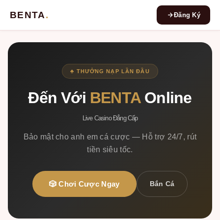
BENTA
.
Đăng Ký
♣ THƯỞNG NẠP LẦN ĐẦU
Đến Với
BENTA
Online
Live Casino Đẳng Cấp
Bảo mật cho anh em cá cược — Hỗ trợ 24/7, rút
tiền siêu tốc.
🎲 Chơi Cược Ngay
Bắn Cá