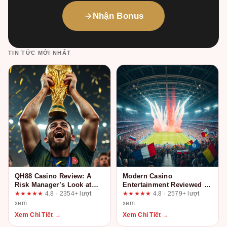
Nhận Bonus
TIN TỨC MỚI NHẤT
QH88 Casino Review: A
Modern Casino
Risk Manager’s Look at
Entertainment Reviewed by
Who Should Play Here and
f168.vet: A Balanced Look
★★★★★
4.8 · 2354+ lượt
★★★★★
4.8 · 2579+ lượt
Who Should Not
at benta.com.vn
xem
xem
Xem Chi Tiết →
Xem Chi Tiết →