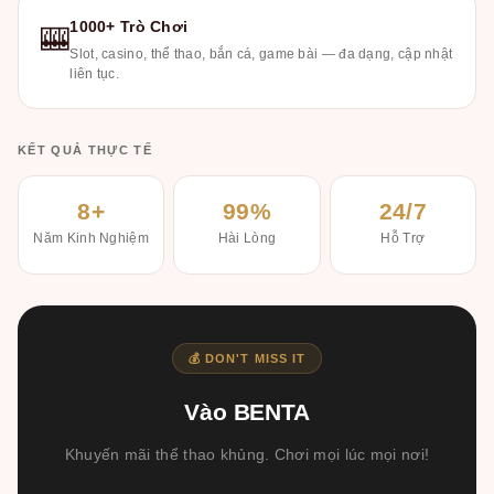
1000+ Trò Chơi
🎰
Slot, casino, thể thao, bắn cá, game bài — đa dạng, cập nhật
liên tục.
KẾT QUẢ THỰC TẾ
8+
99%
24/7
Năm Kinh Nghiệm
Hài Lòng
Hỗ Trợ
💰 DON'T MISS IT
Vào BENTA
Khuyến mãi thể thao khủng. Chơi mọi lúc mọi nơi!