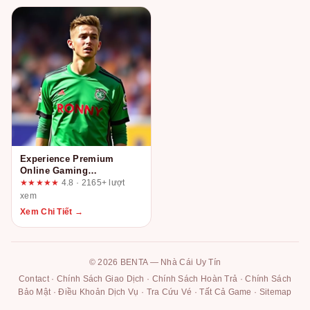
Experience Premium
Online Gaming
Technology at
★★★★★
4.8 · 2165+ lượt
cm88seo.com: A User-
xem
Focused Review
Xem Chi Tiết →
© 2026 BENTA — Nhà Cái Uy Tín
Contact
·
Chính Sách Giao Dịch
·
Chính Sách Hoàn Trả
·
Chính Sách
Bảo Mật
·
Điều Khoản Dịch Vụ
·
Tra Cứu Vé
·
Tất Cả Game
·
Sitemap