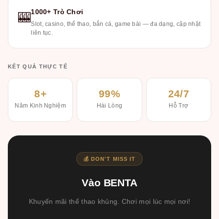
1000+ Trò Chơi
🎰
Slot, casino, thể thao, bắn cá, game bài — đa dạng, cập nhật
liên tục.
KẾT QUẢ THỰC TẾ
8+
99%
24/7
Năm Kinh Nghiệm
Hài Lòng
Hỗ Trợ
💰 DON'T MISS IT
Vào BENTA
Khuyến mãi thể thao khủng. Chơi mọi lúc mọi nơi!