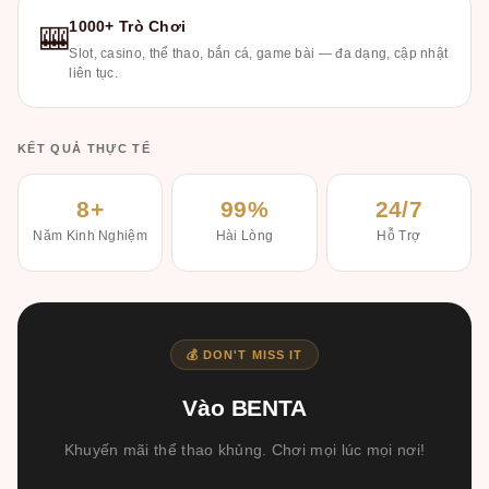
1000+ Trò Chơi
🎰
Slot, casino, thể thao, bắn cá, game bài — đa dạng, cập nhật
liên tục.
KẾT QUẢ THỰC TẾ
8+
99%
24/7
Năm Kinh Nghiệm
Hài Lòng
Hỗ Trợ
💰 DON'T MISS IT
Vào BENTA
Khuyến mãi thể thao khủng. Chơi mọi lúc mọi nơi!