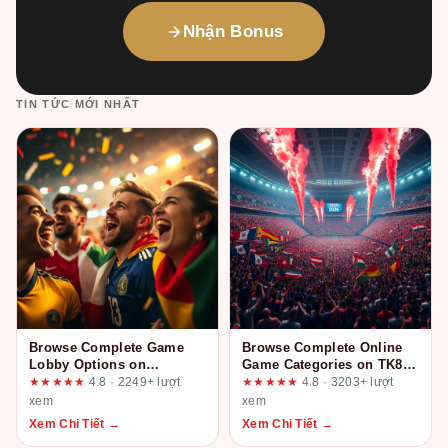
Nhận Bonus
TIN TỨC MỚI NHẤT
Browse Complete Game
Browse Complete Online
Lobby Options on
Game Categories on TK88:
8kbet1.io: A Risk Advisor's
A Risk-Advisor’s Guide to
★★★★★
4.8 · 2249+ lượt
★★★★★
4.8 · 3203+ lượt
Verification Review
Verifying the Experience
xem
xem
Xem Chi Tiết →
Xem Chi Tiết →