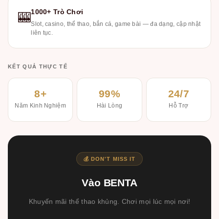
1000+ Trò Chơi
🎰
Slot, casino, thể thao, bắn cá, game bài — đa dạng, cập nhật
liên tục.
KẾT QUẢ THỰC TẾ
8+
99%
24/7
Năm Kinh Nghiệm
Hài Lòng
Hỗ Trợ
💰 DON'T MISS IT
Vào BENTA
Khuyến mãi thể thao khủng. Chơi mọi lúc mọi nơi!