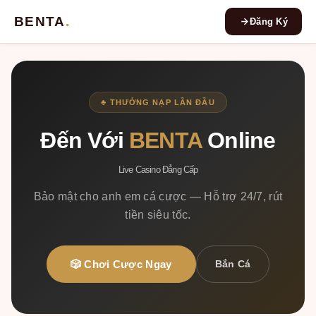
BENTA
.
Đăng Ký
♣ THƯỞNG NẠP LẦN ĐẦU
Đến Với
BENTA
Online
Live Casino Đẳng Cấp
Bảo mật cho anh em cá cược — Hỗ trợ 24/7, rút
tiền siêu tốc.
🎲 Chơi Cược Ngay
Bắn Cá