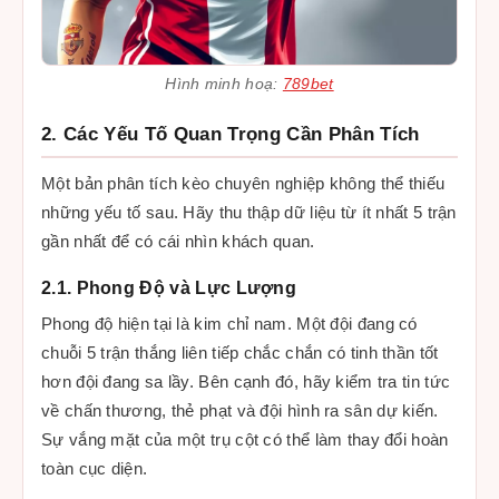
Hình minh hoạ:
789bet
2. Các Yếu Tố Quan Trọng Cần Phân Tích
Một bản phân tích kèo chuyên nghiệp không thể thiếu
những yếu tố sau. Hãy thu thập dữ liệu từ ít nhất 5 trận
gần nhất để có cái nhìn khách quan.
2.1. Phong Độ và Lực Lượng
Phong độ hiện tại là kim chỉ nam. Một đội đang có
chuỗi 5 trận thắng liên tiếp chắc chắn có tinh thần tốt
hơn đội đang sa lầy. Bên cạnh đó, hãy kiểm tra tin tức
về chấn thương, thẻ phạt và đội hình ra sân dự kiến.
Sự vắng mặt của một trụ cột có thể làm thay đổi hoàn
toàn cục diện.