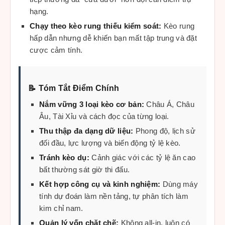
hạng.
Chạy theo kèo rung thiếu kiểm soát:
Kèo rung
hấp dẫn nhưng dễ khiến bạn mất tập trung và đặt
cược cảm tính.
📝 Tóm Tắt Điểm Chính
Nắm vững 3 loại kèo cơ bản:
Châu Á, Châu
Âu, Tài Xỉu và cách đọc của từng loại.
Thu thập đa dạng dữ liệu:
Phong độ, lịch sử
đối đầu, lực lượng và biến động tỷ lệ kèo.
Tránh kèo dụ:
Cảnh giác với các tỷ lệ ăn cao
bất thường sát giờ thi đấu.
Kết hợp công cụ và kinh nghiệm:
Dùng máy
tính dự đoán làm nền tảng, tự phân tích làm
kim chỉ nam.
Quản lý vốn chặt chẽ:
Không all-in, luôn có