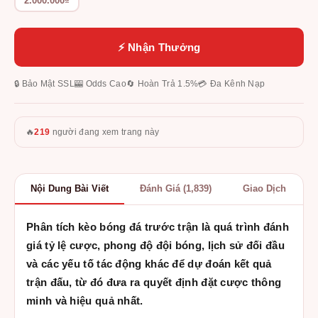
2.000.000₫
⚡ Nhận Thưởng
🔒 Bảo Mật SSL
🎰 Odds Cao
🔄 Hoàn Trả 1.5%
💳 Đa Kênh Nạp
🔥
219
người đang xem trang này
Nội Dung Bài Viết
Đánh Giá (1,839)
Giao Dịch
Phân tích kèo bóng đá trước trận là quá trình đánh
giá tỷ lệ cược, phong độ đội bóng, lịch sử đối đầu
và các yếu tố tác động khác để dự đoán kết quả
trận đấu, từ đó đưa ra quyết định đặt cược thông
minh và hiệu quả nhất.