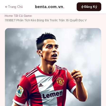
benta.com.vn
.
Trang Chủ
Đăng Ký
Home
›
Tất Cả Game
›
789BET Phân Tích Kèo Bóng Đá Trước Trận: Bí Quyết Đọc V