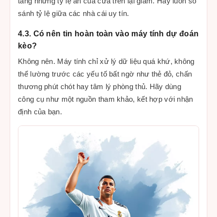
tăng nhưng tỷ lệ ăn của cửa trên lại giảm. Hãy luôn so
sánh tỷ lệ giữa các nhà cái uy tín.
4.3. Có nên tin hoàn toàn vào máy tính dự đoán
kèo?
Không nên. Máy tính chỉ xử lý dữ liệu quá khứ, không
thể lường trước các yếu tố bất ngờ như thẻ đỏ, chấn
thương phút chót hay tâm lý phòng thủ. Hãy dùng
công cụ như một nguồn tham khảo, kết hợp với nhận
định của bạn.