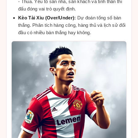
- Thua. Yếu tố sân nhà, sân khách và tinh thần thi
đấu đóng vai trò quyết định.
Kèo Tài Xỉu (Over/Under):
Dự đoán tổng số bàn
thắng. Phân tích hàng công, hàng thủ và lịch sử đối
đầu có nhiều bàn thắng hay không.