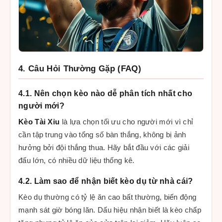
4. Câu Hỏi Thường Gặp (FAQ)
4.1. Nên chọn kèo nào dễ phân tích nhất cho
người mới?
Kèo Tài Xỉu
là lựa chọn tối ưu cho người mới vì chỉ
cần tập trung vào tổng số bàn thắng, không bị ảnh
hưởng bởi đội thắng thua. Hãy bắt đầu với các giải
đấu lớn, có nhiều dữ liệu thống kê.
4.2. Làm sao để nhận biết kèo dụ từ nhà cái?
Kèo dụ thường có tỷ lệ ăn cao bất thường, biến động
mạnh sát giờ bóng lăn. Dấu hiệu nhận biết là kèo chấp