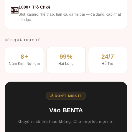
1000+ Trò Chơi
🎰
Slot, casino, thể thao, bắn cá, game bài — đa dạng, cập nhật
liên tục.
KẾT QUẢ THỰC TẾ
8+
99%
24/7
Năm Kinh Nghiệm
Hài Lòng
Hỗ Trợ
💰 DON'T MISS IT
Vào BENTA
Khuyến mãi thể thao khủng. Chơi mọi lúc mọi nơi!