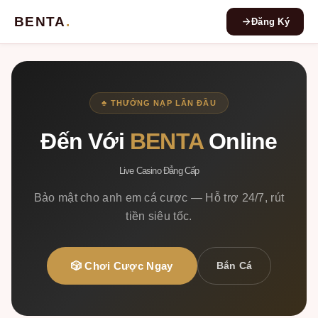
BENTA
.
Đăng Ký
♣ THƯỞNG NẠP LẦN ĐẦU
Đến Với
BENTA
Online
Live Casino Đẳng Cấp
Bảo mật cho anh em cá cược — Hỗ trợ 24/7, rút
tiền siêu tốc.
🎲 Chơi Cược Ngay
Bắn Cá