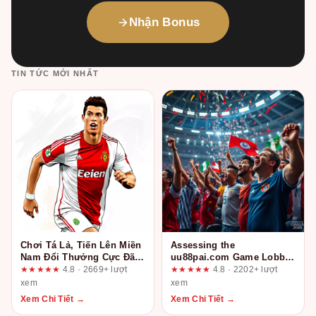
Nhận Bonus
TIN TỨC MỚI NHẤT
Chơi Tá Lả, Tiến Lên Miền
Assessing the
Nam Đổi Thưởng Cực Đã
uu88pai.com Game Lobby:
Tại KUIWIN: Ai Nên Chơi,
Verification Criteria for the
★★★★★
4.8 · 2669+ lượt
★★★★★
4.8 · 2202+ lượt
Ai Nên Cân Nhắc?
Vietnamese Market
xem
xem
Xem Chi Tiết →
Xem Chi Tiết →