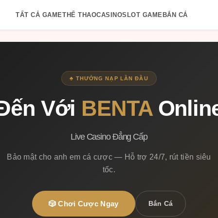
TẤT CẢ GAME
THỂ THAO
CASINO
SLOT GAME
BẮN CÁ
♣ THƯỞNG NẠP LẦN ĐẦU
Đến Với
BENTA
Onlin
Live Casino Đẳng Cấp
Bảo mật cho anh em cá cược — Hỗ trợ 24/7, rút tiền siêu
tốc.
🎲 Chơi Cược Ngay
Bắn Cá