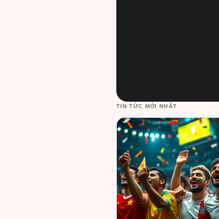
TIN TỨC MỚI NHẤT