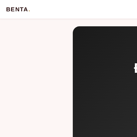
BENTA
.