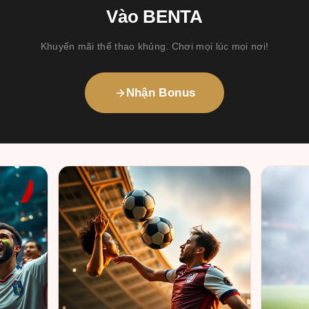
Vào BENTA
Khuyến mãi thể thao khủng. Chơi mọi lúc mọi nơi!
Nhận Bonus