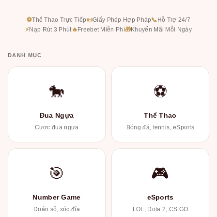
⚽
Thể Thao Trực Tiếp
📜
Giấy Phép Hợp Pháp
📞
Hỗ Trợ 24/7
⚡
Nạp Rút 3 Phút
🔥
Freebet Miễn Phí
🎁
Khuyến Mãi Mỗi Ngày
DANH MỤC
🐎
⚽
Đua Ngựa
Thể Thao
Cược đua ngựa
Bóng đá, tennis, eSports
🎯
🎮
Number Game
eSports
Đoán số, xóc đĩa
LOL, Dota 2, CS:GO