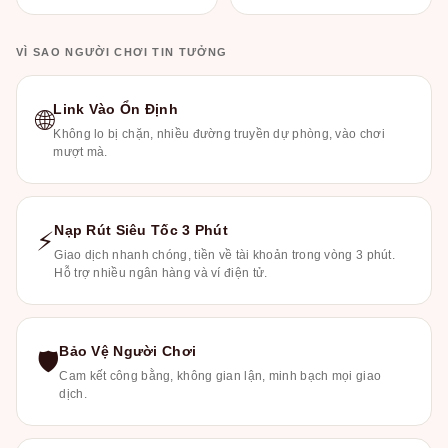
VÌ SAO NGƯỜI CHƠI TIN TƯỞNG
Link Vào Ổn Định
🌐
Không lo bị chặn, nhiều đường truyền dự phòng, vào chơi
mượt mà.
Nạp Rút Siêu Tốc 3 Phút
⚡
Giao dịch nhanh chóng, tiền về tài khoản trong vòng 3 phút.
Hỗ trợ nhiều ngân hàng và ví điện tử.
Bảo Vệ Người Chơi
🛡
Cam kết công bằng, không gian lận, minh bạch mọi giao
dịch.