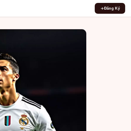
Đăng Ký