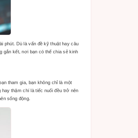
ài phút. Dù là vấn đề kỹ thuật hay câu
g gắn kết, nơi bạn có thể chia sẻ kinh
ạn tham gia, bạn không chỉ là một
hay thậm chí là tiếc nuối đều trở nên
nên sống động.