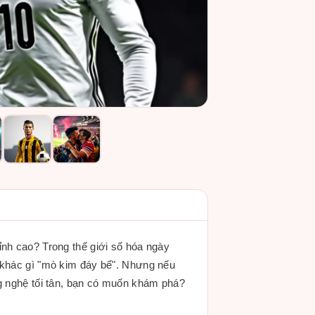
ỉnh cao? Trong thế giới số hóa ngày
g khác gì "mò kim đáy bể". Nhưng nếu
ng nghệ tối tân, bạn có muốn khám phá?