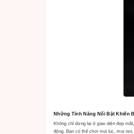
Những Tính Năng Nổi Bật Khiến 
Không chỉ dừng lại ở giao diện đẹp mắt
động. Bạn có thể chơi mọi lúc, mọi nơi, 