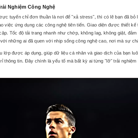
 Trải Nghiệm Công Nghệ
trực tuyến chỉ đơn thuần là nơi để "xả stress", thì có lẽ bạn đã bỏ
việc ứng dụng các công nghệ tiên tiến. Giao diện được thiết kế t
y cập. Tốc độ tải trang nhanh như chớp, không lag, không giật, đả
 với những ai đã quen với nhịp sống công nghệ cao, nơi mà sự chậ
u lớp được áp dụng, giúp dữ liệu cá nhân và giao dịch của bạn luô
ỉ thông tin. Đây chính là yếu tố mà bất kỳ ai từng "lỡ" trải nghi