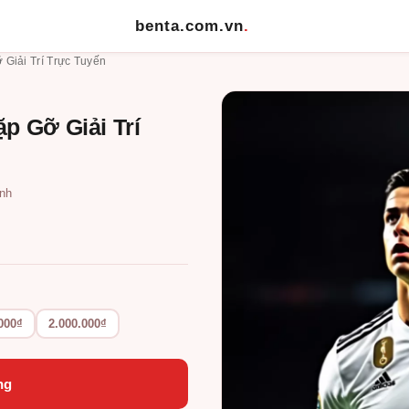
benta.com.vn
.
Giải Trí Trực Tuyến
p Gỡ Giải Trí
inh
000₫
2.000.000₫
ng