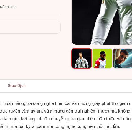
 Kênh Nạp
Giao Dịch
m hoàn hảo giữa công nghệ hiện đại và những giây phút thư giãn đ
rí trực tuyến vừa uy tín, vừa mang đến trải nghiệm mượt mà khôn
ưa làm gió, kết hợp nhuần nhuyễn giữa giao diện thân thiện và cô
giải trí mà bất kỳ ai đam mê công nghệ cũng nên thử một lần.