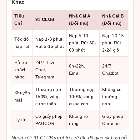
Khác
Tiêu
Nhà Cái A
Nhà Cái B
91 CLUB
Chí
(Đối thủ)
(Đối thủ)
Nạp 5-10
Nạp 10-15
Tốc độ
Nạp 1-3 phút,
phút, Rút 30-
phút, Rút
nạp rút
Rút 5-15 phút
60 phút
2-24 giờ
Hỗ trợ
24/7, Live
8h-22h,
24/7,
khách
Chat,
Email
Chatbot
hàng
Telegram
Thưởng nạp
Thưởng nạp
Không có
Khuyến
150%, vòng
100%, vòng
thưởng
mãi
cược thấp
cược cao
nạp
Có giấy phép
Không rõ
Giấy phép
Uy tín
PAGCOR
ràng
Curacao
Nhận xét: 91 CLUB vượt trội về tốc độ giao dịch và hỗ