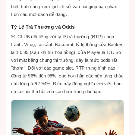
biệt, tính năng xem lại lịch sử ván bài giúp bạn phân
tích cầu một cách dễ dàng.
Tỷ Lệ Trả Thưởng và Odds
91 CLUB nổi tiếng với tỷ lệ trả thưởng (RTP) cạnh
tranh. Ví dụ, tại sảnh Baccarat, tỷ lệ thắng cửa Banker
là 1:0.95 (sau khi trừ hoa hồng), cửa Player là 1:1. So
với mặt bằng chung thị trường, đây là mức odds rất
"thơm". Đối với các game slot, RTP trung bình dao
động từ 96% đến 98%, cao hơn hẳn các nền tảng khác
chỉ dừng ở 92-94%. Điều này đồng nghĩa với việc bạn
có cơ hội thu hồi vốn cao hơn trong dài hạn.