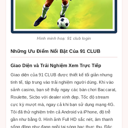
Hình minh hoạ: 91 club login
Những Ưu Điểm Nổi Bật Của 91 CLUB
Giao Diện và Trải Nghiệm Xem Trực Tiếp
Giao diện của 91 CLUB được thiết kế tối giản nhưng
tinh tế, tập trung vào trải nghiệm người dùng. Khi vào
sảnh casino, bạn sẽ thấy ngay các bàn chơi Baccarat,
Roulette, Sicbo với dealer xinh đẹp. Tốc độ stream
cực kỳ mượt mà, ngay cả khi bạn sử dụng mạng 4G.
Tôi đã thử nghiệm trên cả Android và iPhone, độ trễ
gần như bằng 0. Hình ảnh Full HD sắc nét, âm thanh
sống động như đang ngồi tại sòng bạc thực thụ. Đặc