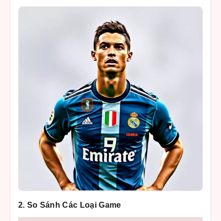
2. So Sánh Các Loại Game