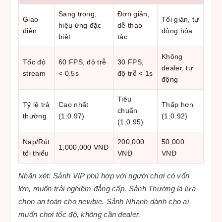
Sang trọng,
Đơn giản,
Giao
Tối giản, tự
hiệu ứng đặc
dễ thao
diện
động hóa
biệt
tác
Không
Tốc độ
60 FPS, độ trễ
30 FPS,
dealer, tự
stream
< 0.5s
độ trễ < 1s
động
Tiêu
Tỷ lệ trả
Cao nhất
Thấp hơn
chuẩn
thưởng
(1:0.97)
(1:0.92)
(1:0.95)
Nạp/Rút
200,000
50,000
1,000,000 VNĐ
tối thiểu
VNĐ
VNĐ
Nhận xét: Sảnh VIP phù hợp với người chơi có vốn
lớn, muốn trải nghiệm đẳng cấp. Sảnh Thường là lựa
chọn an toàn cho newbie. Sảnh Nhanh dành cho ai
muốn chơi tốc độ, không cần dealer.