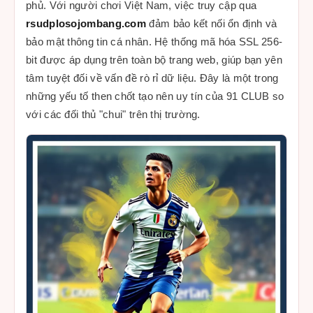
phủ. Với người chơi Việt Nam, việc truy cập qua
rsudplosojombang.com
đảm bảo kết nối ổn định và
bảo mật thông tin cá nhân. Hệ thống mã hóa SSL 256-
bit được áp dụng trên toàn bộ trang web, giúp bạn yên
tâm tuyệt đối về vấn đề rò rỉ dữ liệu. Đây là một trong
những yếu tố then chốt tạo nên uy tín của 91 CLUB so
với các đối thủ "chui" trên thị trường.