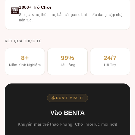
1000+ Trò Chơi
🎰
Slot, casino, thể thao, bắn cá, game bài — đa dạng, cập nhật
liên tục.
KẾT QUẢ THỰC TẾ
8+
99%
24/7
Năm Kinh Nghiệm
Hài Lòng
Hỗ Trợ
💰 DON'T MISS IT
Vào BENTA
Khuyến mãi thể thao khủng. Chơi mọi lúc mọi nơi!