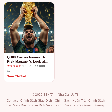
QH88 Casino Review: A
Risk Manager’s Look at
Who Should Play Here and
★★★★★
4.8 · 2715+ lượt
Who Should Not
xem
Xem Chi Tiết →
© 2026 BENTA — Nhà Cái Uy Tín
Contact
·
Chính Sách Giao Dịch
·
Chính Sách Hoàn Trả
·
Chính Sách
Bảo Mật
·
Điều Khoản Dịch Vụ
·
Tra Cứu Vé
·
Tất Cả Game
·
Sitemap