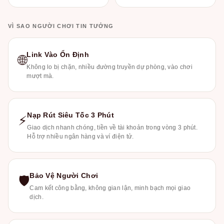
VÌ SAO NGƯỜI CHƠI TIN TƯỞNG
Link Vào Ổn Định
🌐
Không lo bị chặn, nhiều đường truyền dự phòng, vào chơi
mượt mà.
Nạp Rút Siêu Tốc 3 Phút
⚡
Giao dịch nhanh chóng, tiền về tài khoản trong vòng 3 phút.
Hỗ trợ nhiều ngân hàng và ví điện tử.
Bảo Vệ Người Chơi
🛡
Cam kết công bằng, không gian lận, minh bạch mọi giao
dịch.