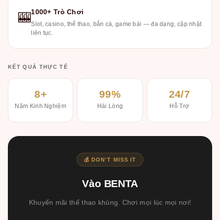
1000+ Trò Chơi
🎰
Slot, casino, thể thao, bắn cá, game bài — đa dạng, cập nhật
liên tục.
KẾT QUẢ THỰC TẾ
8+
99%
24/7
Năm Kinh Nghiệm
Hài Lòng
Hỗ Trợ
💰 DON'T MISS IT
Vào BENTA
Khuyến mãi thể thao khủng. Chơi mọi lúc mọi nơi!