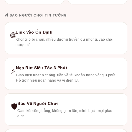
VÌ SAO NGƯỜI CHƠI TIN TƯỞNG
Link Vào Ổn Định
🌐
Không lo bị chặn, nhiều đường truyền dự phòng, vào chơi
mượt mà.
Nạp Rút Siêu Tốc 3 Phút
⚡
Giao dịch nhanh chóng, tiền về tài khoản trong vòng 3 phút.
Hỗ trợ nhiều ngân hàng và ví điện tử.
Bảo Vệ Người Chơi
🛡
Cam kết công bằng, không gian lận, minh bạch mọi giao
dịch.