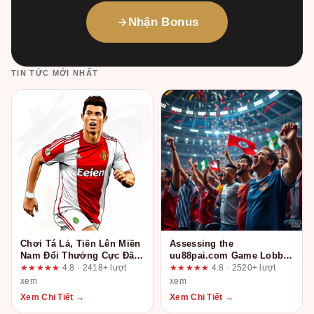
Nhận Bonus
TIN TỨC MỚI NHẤT
Chơi Tá Lả, Tiến Lên Miền
Assessing the
Nam Đổi Thưởng Cực Đã
uu88pai.com Game Lobby:
Tại KUIWIN: Ai Nên Chơi,
Verification Criteria for the
★★★★★
4.8 · 2418+ lượt
★★★★★
4.8 · 2520+ lượt
Ai Nên Cân Nhắc?
Vietnamese Market
xem
xem
Xem Chi Tiết →
Xem Chi Tiết →