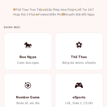
⚽
Thể Thao Trực Tiếp
📜
Giấy Phép Hợp Pháp
📞
Hỗ Trợ 24/7
⚡
Nạp Rút 3 Phút
🔥
Freebet Miễn Phí
🎁
Khuyến Mãi Mỗi Ngày
DANH MỤC
🐎
⚽
Đua Ngựa
Thể Thao
Cược đua ngựa
Bóng đá, tennis, eSports
🎯
🎮
Number Game
eSports
Đoán số, xóc đĩa
LOL, Dota 2, CS:GO