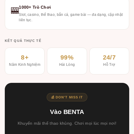
1000+ Trò Chơi
🎰
Slot, casino, thể thao, bắn cá, game bài — đa dạng, cập nhật
liên tục.
KẾT QUẢ THỰC TẾ
8+
99%
24/7
Năm Kinh Nghiệm
Hài Lòng
Hỗ Trợ
💰 DON'T MISS IT
Vào BENTA
Khuyến mãi thể thao khủng. Chơi mọi lúc mọi nơi!