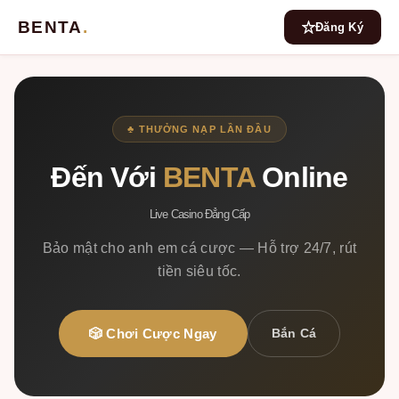
BENTA
.
Đăng Ký
♣ THƯỞNG NẠP LẦN ĐẦU
Đến Với
BENTA
Online
Live Casino Đẳng Cấp
Bảo mật cho anh em cá cược — Hỗ trợ 24/7, rút
tiền siêu tốc.
🎲 Chơi Cược Ngay
Bắn Cá