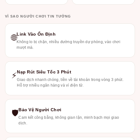
VÌ SAO NGƯỜI CHƠI TIN TƯỞNG
Link Vào Ổn Định
🌐
Không lo bị chặn, nhiều đường truyền dự phòng, vào chơi
mượt mà.
Nạp Rút Siêu Tốc 3 Phút
⚡
Giao dịch nhanh chóng, tiền về tài khoản trong vòng 3 phút.
Hỗ trợ nhiều ngân hàng và ví điện tử.
Bảo Vệ Người Chơi
🛡
Cam kết công bằng, không gian lận, minh bạch mọi giao
dịch.