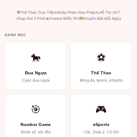
⚽
Thể Thao Trực Tiếp
📜
Giấy Phép Hợp Pháp
📞
Hỗ Trợ 24/7
⚡
Nạp Rút 3 Phút
🔥
Freebet Miễn Phí
🎁
Khuyến Mãi Mỗi Ngày
DANH MỤC
🐎
⚽
Đua Ngựa
Thể Thao
Cược đua ngựa
Bóng đá, tennis, eSports
🎯
🎮
Number Game
eSports
Đoán số, xóc đĩa
LOL, Dota 2, CS:GO