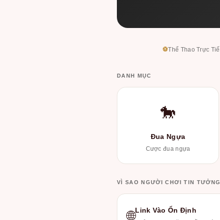
⚽
Thể Thao Trực Ti
DANH MỤC
🐎
Đua Ngựa
Cược đua ngựa
VÌ SAO NGƯỜI CHƠI TIN TƯỞN
Link Vào Ổn Định
🌐