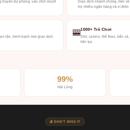
g truyền dự phòng, vào chơi mượt
Giao dịch nhanh chóng, tiền về
trợ nhiều ngân hàng và ví điện 
1000+ Trò Chơi
🎰
an lận, minh bạch mọi giao dịch.
Slot, casino, thể thao, bắn c
liên tục.
99%
Hài Lòng
💰 DON'T MISS IT