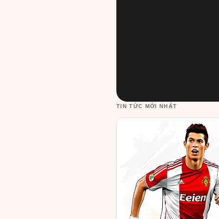
TIN TỨC MỚI NHẤT