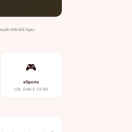
huyến Mãi Mỗi Ngày
🎮
eSports
LOL, Dota 2, CS:GO