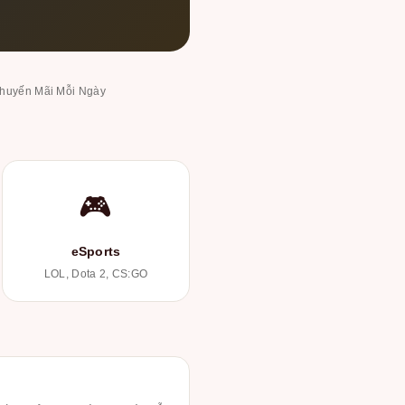
huyến Mãi Mỗi Ngày
🎮
eSports
LOL, Dota 2, CS:GO