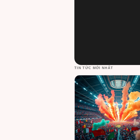
TIN TỨC MỚI NHẤT