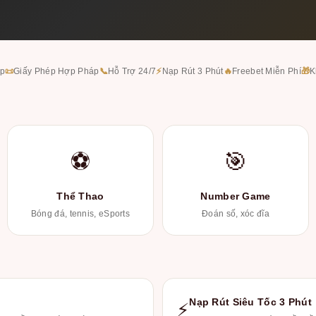
ếp
📜
Giấy Phép Hợp Pháp
📞
Hỗ Trợ 24/7
⚡
Nạp Rút 3 Phút
🔥
Freebet Miễn Phí
🎁
K
⚽
🎯
Thể Thao
Number Game
Bóng đá, tennis, eSports
Đoán số, xóc đĩa
G
Nạp Rút Siêu Tốc 3 Phút
⚡