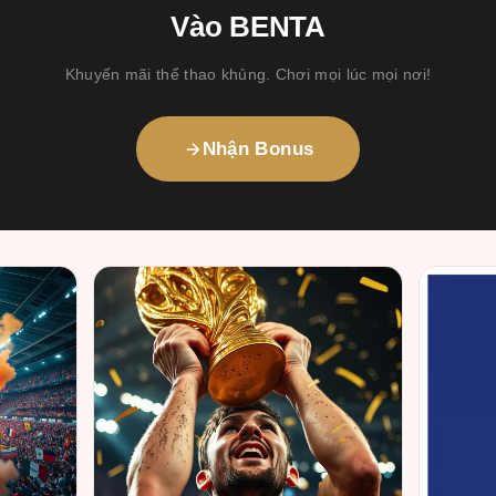
Vào BENTA
Khuyến mãi thể thao khủng. Chơi mọi lúc mọi nơi!
Nhận Bonus