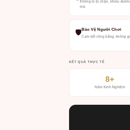
Không lo bị chặn, nhiều đườn
mà.
Bảo Vệ Người Chơi
🛡
Cam kết công bằng, không gi
KẾT QUẢ THỰC TẾ
8+
Năm Kinh Nghiệm