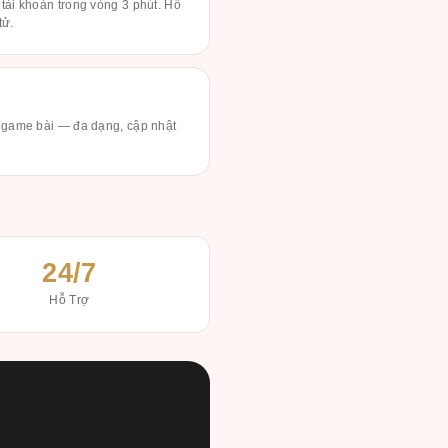
 tài khoản trong vòng 3 phút. Hỗ
tử.
á, game bài — đa dạng, cập nhật
24/7
Hỗ Trợ