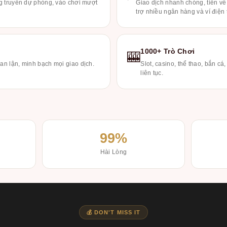
g truyền dự phòng, vào chơi mượt
Giao dịch nhanh chóng, tiền về
trợ nhiều ngân hàng và ví điện 
1000+ Trò Chơi
🎰
an lận, minh bạch mọi giao dịch.
Slot, casino, thể thao, bắn c
liên tục.
99%
Hài Lòng
💰 DON'T MISS IT