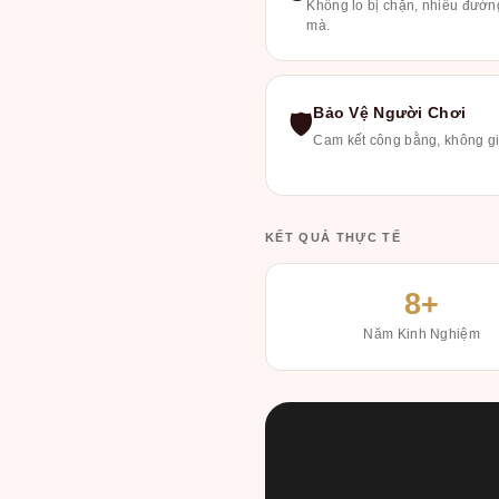
Không lo bị chặn, nhiều đườn
mà.
Bảo Vệ Người Chơi
🛡
Cam kết công bằng, không gi
KẾT QUẢ THỰC TẾ
8+
Năm Kinh Nghiệm