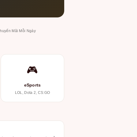
huyến Mãi Mỗi Ngày
🎮
eSports
LOL, Dota 2, CS:GO