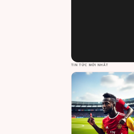
TIN TỨC MỚI NHẤT