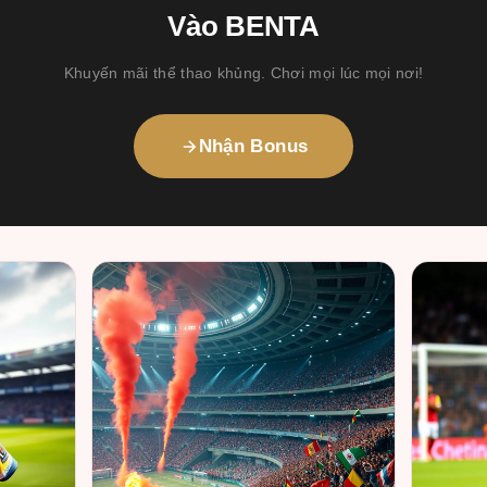
Vào BENTA
Khuyến mãi thể thao khủng. Chơi mọi lúc mọi nơi!
Nhận Bonus