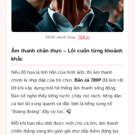
Hình minh hoạ:
789.p
Âm thanh chân thực – Lôi cuốn từng khoảnh
khắc
Nếu đồ họa là linh hồn của hình ảnh, thì âm thanh
chính là nhịp đập của trò chơi.
Bắn cá 789P
đã làm rất
tốt khi xây dựng một hệ thống âm thanh sống động.
Bạn sẽ nghe thấy tiếng nước chảy róc rách, tiếng đàn
cá bơi lội xung quanh và đặc biệt là tiếng súng nổ
"đoàng đoàng" đầy uy lực. 🎧
Mỗi khi bạn tiêu diệt được một chú cá lớn, âm thanh
chiến thắng vang lên giòn giã như tiếp thêm động lực