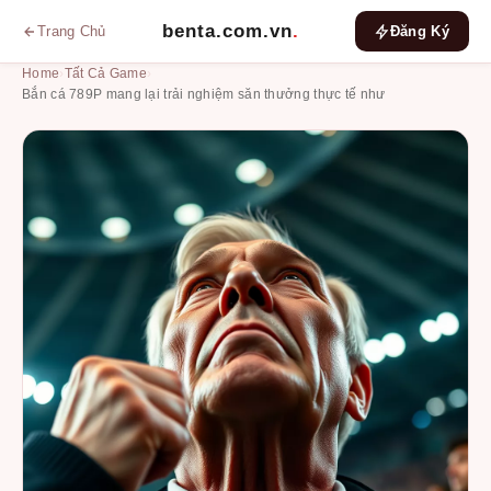
benta.com.vn
.
Trang Chủ
Đăng Ký
Home
›
Tất Cả Game
›
Bắn cá 789P mang lại trải nghiệm săn thưởng thực tế như