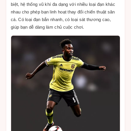
biệt, hệ thống vũ khí đa dạng với nhiều loại đạn khác
nhau cho phép bạn linh hoạt thay đổi chiến thuật săn
cá. Có loại đạn bắn nhanh, có loại sát thương cao,
giúp bạn dễ dàng làm chủ cuộc chơi.