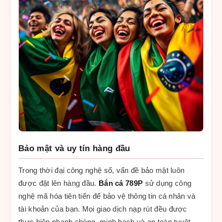
Bảo mật và uy tín hàng đầu
Trong thời đại công nghệ số, vấn đề bảo mật luôn
được đặt lên hàng đầu.
Bắn cá 789P
sử dụng công
nghệ mã hóa tiên tiến để bảo vệ thông tin cá nhân và
tài khoản của bạn. Mọi giao dịch nạp rút đều được
thực hiện nhanh chóng, minh bạch và an toàn tuyệt