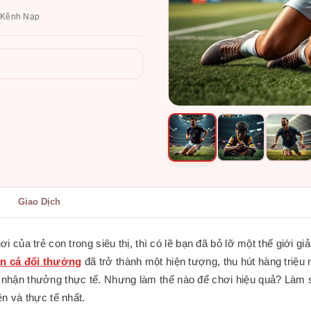
 Kênh Nạp
Giao Dịch
ơi của trẻ con trong siêu thị, thì có lẽ bạn đã bỏ lỡ một thế giới g
n cá đổi thưởng
đã trở thành một hiện tượng, thu hút hàng triệu
hận thưởng thực tế. Nhưng làm thế nào để chơi hiệu quả? Làm sa
ện và thực tế nhất.