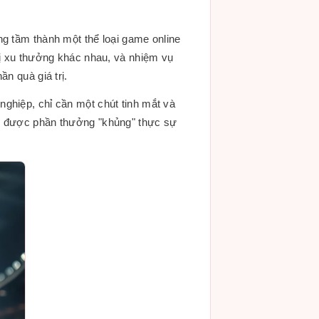
 tầm thành một thể loại game online
rị xu thưởng khác nhau, và nhiệm vụ
n quà giá trị.
nghiệp, chỉ cần một chút tinh mắt và
ận được phần thưởng "khủng" thực sự