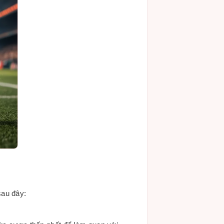
sau đây: