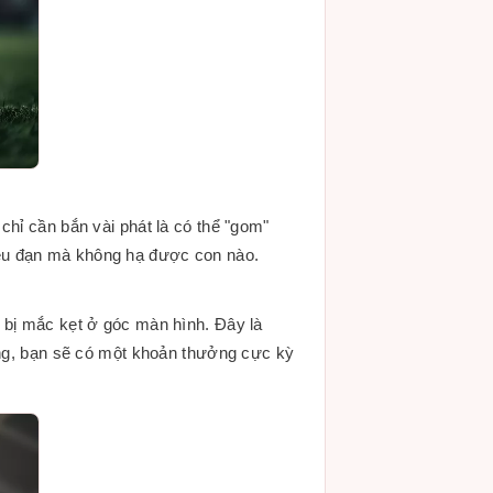
chỉ cần bắn vài phát là có thể "gom"
iều đạn mà không hạ được con nào.
 bị mắc kẹt ở góc màn hình. Đây là
rúng, bạn sẽ có một khoản thưởng cực kỳ