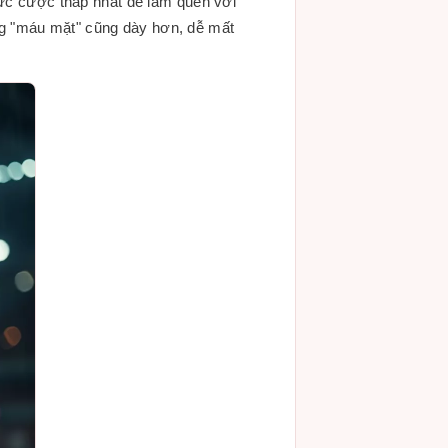
c cược thấp nhất để làm quen với
ng "máu mặt" cũng dày hơn, dễ mất