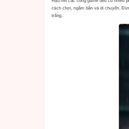
Hầu hết các cổng game đều có nhiều 
cách chơi, ngắm bắn và di chuyển. Đừn
trắng.