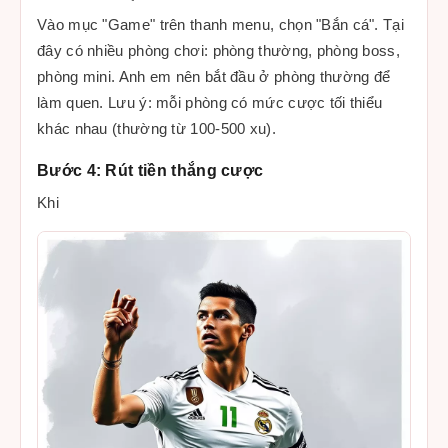
Vào mục "Game" trên thanh menu, chọn "Bắn cá". Tại
đây có nhiều phòng chơi: phòng thường, phòng boss,
phòng mini. Anh em nên bắt đầu ở phòng thường để
làm quen. Lưu ý: mỗi phòng có mức cược tối thiểu
khác nhau (thường từ 100-500 xu).
Bước 4: Rút tiền thắng cược
Khi