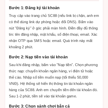
Bước 1: Đăng ký tài khoản
Truy cập vào trang chủ SC88 (nếu link bị chặn, anh em
có thể dùng link dự phòng hoặc đổi DNS). Bấm vào
nút "Đăng ký" ở góc phải màn hình. Điền đầy đủ thông
tin: tên đăng nhập, mật khẩu, số điện thoại, email. Xác
nhận OTP qua SMS hoặc email. Quá trình này mất
khoảng 2 phút.
Bước 2: Nạp tiền vào tài khoản
Sau khi đăng nhập, bấm vào "Nạp tiền". Chọn phương
thức nạp: chuyển khoản ngân hàng, ví điện tử hoặc
thẻ cào. Nhập số tiền muốn nạp (tối thiểu 50,000
VNĐ). Hệ thống sẽ hiển thị thông tin tài khoản ngân
hàng của SC88. Anh em chuyển tiền đến tài khoản đó.
Sau 1-2 phút, tiền sẽ vào tài khoản game.
Bước 3: Chọn sảnh chơi bắn cá