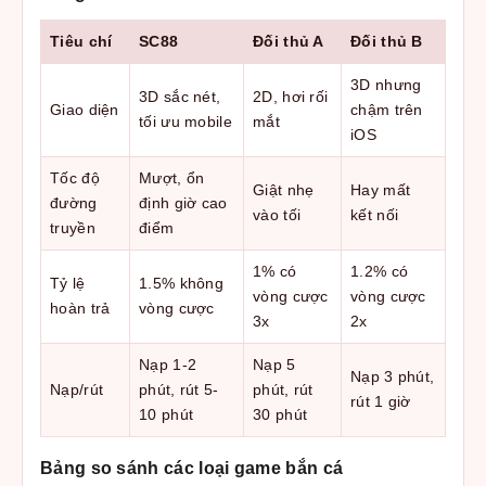
Tiêu chí
SC88
Đối thủ A
Đối thủ B
3D nhưng
3D sắc nét,
2D, hơi rối
Giao diện
chậm trên
tối ưu mobile
mắt
iOS
Tốc độ
Mượt, ổn
Giật nhẹ
Hay mất
đường
định giờ cao
vào tối
kết nối
truyền
điểm
1% có
1.2% có
Tỷ lệ
1.5% không
vòng cược
vòng cược
hoàn trả
vòng cược
3x
2x
Nạp 1-2
Nạp 5
Nạp 3 phút,
Nạp/rút
phút, rút 5-
phút, rút
rút 1 giờ
10 phút
30 phút
Bảng so sánh các loại game bắn cá