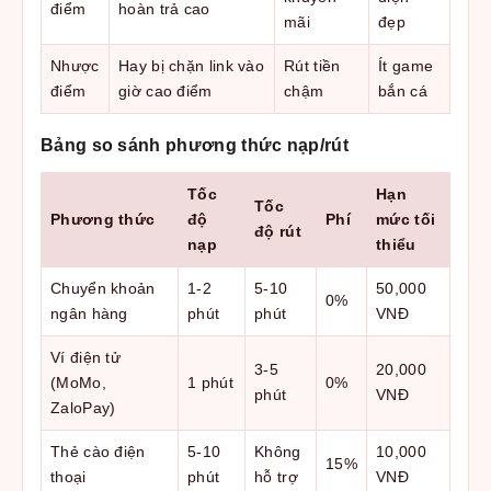
điểm
hoàn trả cao
mãi
đẹp
Nhược
Hay bị chặn link vào
Rút tiền
Ít game
điểm
giờ cao điểm
chậm
bắn cá
Bảng so sánh phương thức nạp/rút
Tốc
Hạn
Tốc
Phương thức
độ
Phí
mức tối
độ rút
nạp
thiểu
Chuyển khoản
1-2
5-10
50,000
0%
ngân hàng
phút
phút
VNĐ
Ví điện tử
3-5
20,000
(MoMo,
1 phút
0%
phút
VNĐ
ZaloPay)
Thẻ cào điện
5-10
Không
10,000
15%
thoại
phút
hỗ trợ
VNĐ