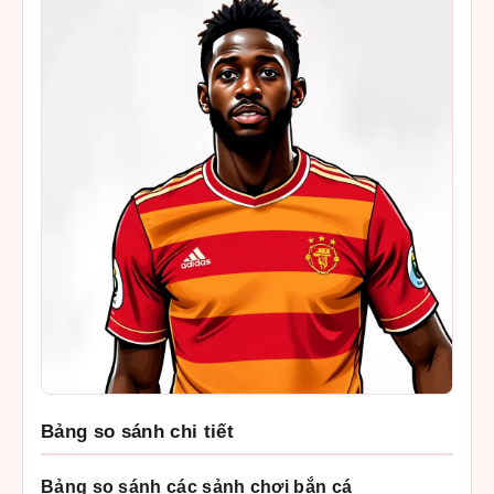
Bảng so sánh chi tiết
Bảng so sánh các sảnh chơi bắn cá