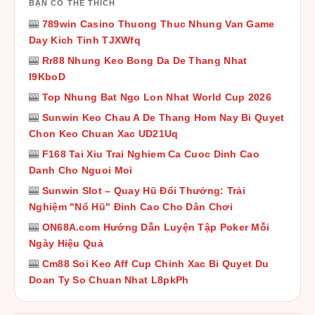
BẠN CÓ THỂ THÍCH
🎰
789win Casino Thuong Thuc Nhung Van Game
Day Kich Tinh TJXWfq
🎰
Rr88 Nhung Keo Bong Da De Thang Nhat
I9KboD
🎰
Top Nhung Bat Ngo Lon Nhat World Cup 2026
🎰
Sunwin Keo Chau A De Thang Hom Nay Bi Quyet
Chon Keo Chuan Xac UD21Uq
🎰
F168 Tai Xiu Trai Nghiem Ca Cuoc Dinh Cao
Danh Cho Nguoi Moi
🎰
Sunwin Slot – Quay Hũ Đổi Thưởng: Trải
Nghiệm "Nổ Hũ" Đỉnh Cao Cho Dân Chơi
🎰
ON68A.com Hướng Dẫn Luyện Tập Poker Mỗi
Ngày Hiệu Quả
🎰
Cm88 Soi Keo Aff Cup Chinh Xac Bi Quyet Du
Doan Ty So Chuan Nhat L8pkPh