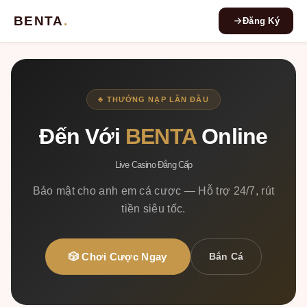
BENTA
.
Đăng Ký
♣ THƯỞNG NẠP LẦN ĐẦU
Đến Với
BENTA
Online
Live Casino Đẳng Cấp
Bảo mật cho anh em cá cược — Hỗ trợ 24/7, rút
tiền siêu tốc.
🎲 Chơi Cược Ngay
Bắn Cá