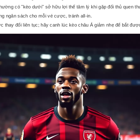
hường có "kèo dưới" sở hữu lợi thế tâm lý khi gặp đối thủ quen th
ng ngân sách cho mỗi vé cược, tránh all-in.
 thay đổi liên tục; hãy canh lúc kèo châu Á giảm nhẹ để bắt được g