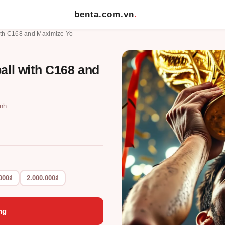
benta.com.vn
.
with C168 and Maximize Yo
ball with C168 and
inh
000₫
2.000.000₫
ng