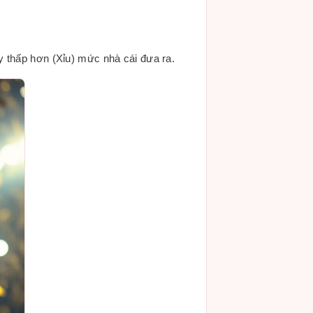
y thấp hơn (Xỉu) mức nhà cái đưa ra.