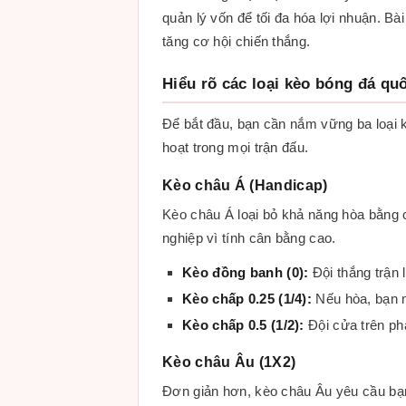
quản lý vốn để tối đa hóa lợi nhuận. B
tăng cơ hội chiến thắng.
Hiểu rõ các loại kèo bóng đá quố
Để bắt đầu, bạn cần nắm vững ba loại kè
hoạt trong mọi trận đấu.
Kèo châu Á (Handicap)
Kèo châu Á loại bỏ khả năng hòa bằng c
nghiệp vì tính cân bằng cao.
Kèo đồng banh (0):
Đội thắng trận l
Kèo chấp 0.25 (1/4):
Nếu hòa, bạn m
Kèo chấp 0.5 (1/2):
Đội cửa trên ph
Kèo châu Âu (1X2)
Đơn giản hơn, kèo châu Âu yêu cầu bạn