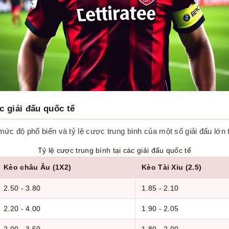
c giải đấu quốc tế
c độ phổ biến và tỷ lệ cược trung bình của một số giải đấu lớn tr
Tỷ lệ cược trung bình tại các giải đấu quốc tế
Kèo châu Âu (1X2)
Kèo Tài Xỉu (2.5)
2.50 - 3.80
1.85 - 2.10
2.20 - 4.00
1.90 - 2.05