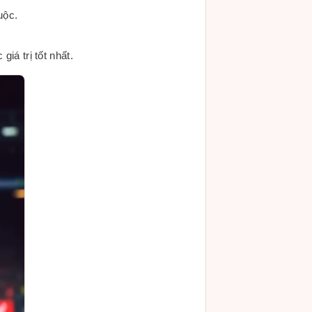
uộc.
iá trị tốt nhất.