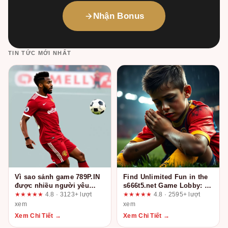
Nhận Bonus
TIN TỨC MỚI NHẤT
Vì sao sảnh game 789P.IN
Find Unlimited Fun in the
được nhiều người yêu
s666t5.net Game Lobby: A
thích?
Balanced Review
★★★★★
4.8 · 3123+ lượt
★★★★★
4.8 · 2595+ lượt
xem
xem
Xem Chi Tiết →
Xem Chi Tiết →