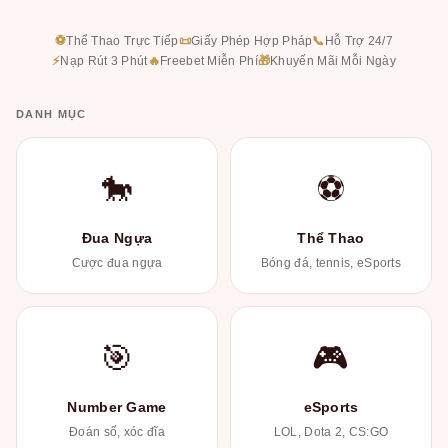
⚽
Thể Thao Trực Tiếp
📜
Giấy Phép Hợp Pháp
📞
Hỗ Trợ 24/7
⚡
Nạp Rút 3 Phút
🔥
Freebet Miễn Phí
🎁
Khuyến Mãi Mỗi Ngày
DANH MỤC
🐎
⚽
Đua Ngựa
Thể Thao
Cược đua ngựa
Bóng đá, tennis, eSports
🎯
🎮
Number Game
eSports
Đoán số, xóc đĩa
LOL, Dota 2, CS:GO