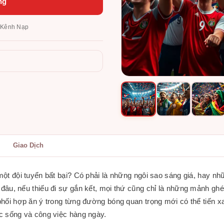
ng
 Kênh Nạp
Giao Dịch
 một đội tuyển bất bại? Có phải là những ngôi sao sáng giá, hay 
đâu, nếu thiếu đi sự gắn kết, mọi thứ cũng chỉ là những mảnh ghép 
 phối hợp ăn ý trong từng đường bóng quan trọng mới có thể tiến x
ộc sống và công việc hàng ngày.