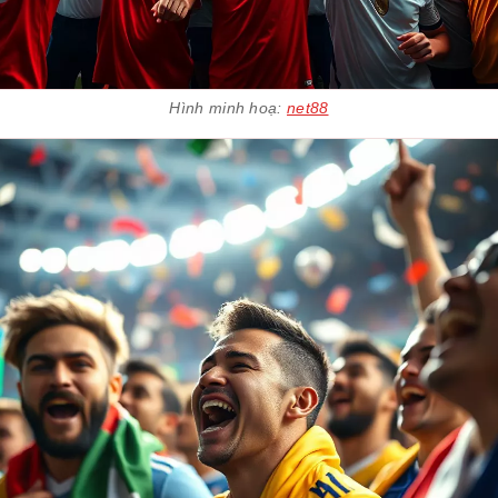
Hình minh hoạ:
net88