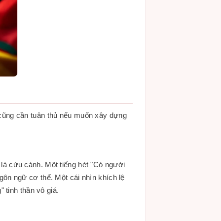
 cũng cần tuân thủ nếu muốn xây dựng
p là cứu cánh. Một tiếng hét "Có người
 ngôn ngữ cơ thể. Một cái nhìn khích lệ
 tinh thần vô giá.