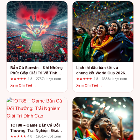
Bắn Cá Sunwin – Khi Những
Lịch thi đấu bán kết và
Phút Giây Giải Trí Vô Tình
chung kết World Cup 2026:
Kéo Bạn Vào Vòng Xoáy Chi
Cơn sốt bóng đá sắp bùng
★★★★★
4.8 · 2757+ lượt xem
★★★★★
4.8 · 3388+ lượt xem
Tiêu
nổ!
Xem Chi Tiết →
Xem Chi Tiết →
TOT88 – Game Bắn Cá Đổi
Thưởng: Trải Nghiệm Giải
Trí Đỉnh Cao
★★★★★
4.8 · 1951+ lượt xem