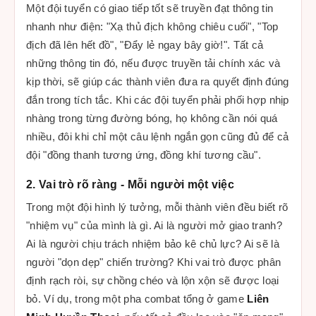
Một đội tuyển có giao tiếp tốt sẽ truyền đạt thông tin
nhanh như điện: "Xạ thủ địch không chiêu cuối", "Top
địch đã lên hết đồ", "Đẩy lẻ ngay bây giờ!". Tất cả
những thông tin đó, nếu được truyền tải chính xác và
kịp thời, sẽ giúp các thành viên đưa ra quyết định đúng
đắn trong tích tắc. Khi các đội tuyển phải phối hợp nhịp
nhàng trong từng đường bóng, họ không cần nói quá
nhiều, đôi khi chỉ một câu lệnh ngắn gọn cũng đủ để cả
đội "đồng thanh tương ứng, đồng khí tương cầu".
2. Vai trò rõ ràng - Mỗi người một việc
Trong một đội hình lý tưởng, mỗi thành viên đều biết rõ
"nhiệm vụ" của mình là gì. Ai là người mở giao tranh?
Ai là người chịu trách nhiệm bảo kê chủ lực? Ai sẽ là
người "dọn dẹp" chiến trường? Khi vai trò được phân
định rạch ròi, sự chồng chéo và lộn xộn sẽ được loại
bỏ. Ví dụ, trong một pha combat tổng ở game
Liên