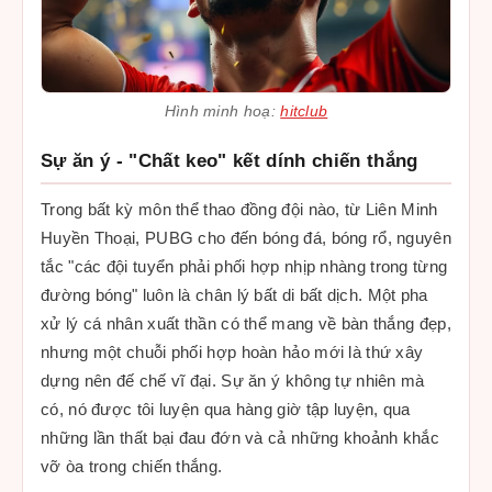
Hình minh hoạ:
hitclub
Sự ăn ý - "Chất keo" kết dính chiến thắng
Trong bất kỳ môn thể thao đồng đội nào, từ Liên Minh
Huyền Thoại, PUBG cho đến bóng đá, bóng rổ, nguyên
tắc "các đội tuyển phải phối hợp nhịp nhàng trong từng
đường bóng" luôn là chân lý bất di bất dịch. Một pha
xử lý cá nhân xuất thần có thể mang về bàn thắng đẹp,
nhưng một chuỗi phối hợp hoàn hảo mới là thứ xây
dựng nên đế chế vĩ đại. Sự ăn ý không tự nhiên mà
có, nó được tôi luyện qua hàng giờ tập luyện, qua
những lần thất bại đau đớn và cả những khoảnh khắc
vỡ òa trong chiến thắng.