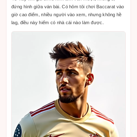
đứng hình giữa ván bài. Có hôm tôi chơi Baccarat vào
giờ cao điểm, nhiều người vào xem, nhưng không hề
lag, điều này hiếm có nhà cái nào làm được.