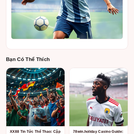
Bạn Có Thể Thích
XX88 Tin Tức Thể Thao: Cập
78win.holiday Casino Guide: