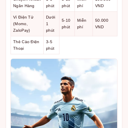
Ngân Hàng
phút
phút
phí
VND
Ví Điện Tử
Dưới
5-10
Miễn
50.000
(Momo,
1
phút
phí
VND
ZaloPay)
phút
Thẻ Cào Điện
3-5
Thoại
phút