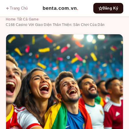
benta.com.vn
.
Trang Chủ
Đăng Ký
Home
›
Tất Cả Game
›
C168 Casino Với Giao Diện Thân Thiện: Sân Chơi Của Dân