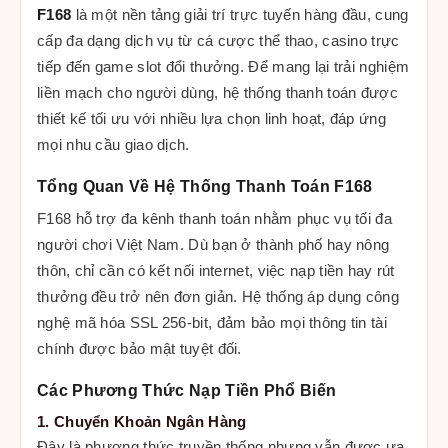
F168
là một nền tảng giải trí trực tuyến hàng đầu, cung
cấp đa dạng dịch vụ từ cá cược thể thao, casino trực
tiếp đến game slot đổi thưởng. Để mang lại trải nghiệm
liền mạch cho người dùng, hệ thống thanh toán được
thiết kế tối ưu với nhiều lựa chọn linh hoạt, đáp ứng
mọi nhu cầu giao dịch.
Tổng Quan Về Hệ Thống Thanh Toán F168
F168 hỗ trợ đa kênh thanh toán nhằm phục vụ tối đa
người chơi Việt Nam. Dù bạn ở thành phố hay nông
thôn, chỉ cần có kết nối internet, việc nạp tiền hay rút
thưởng đều trở nên đơn giản. Hệ thống áp dụng công
nghệ mã hóa SSL 256-bit, đảm bảo mọi thông tin tài
chính được bảo mật tuyệt đối.
Các Phương Thức Nạp Tiền Phổ Biến
1. Chuyển Khoản Ngân Hàng
Đây là phương thức truyền thống nhưng vẫn được ưa