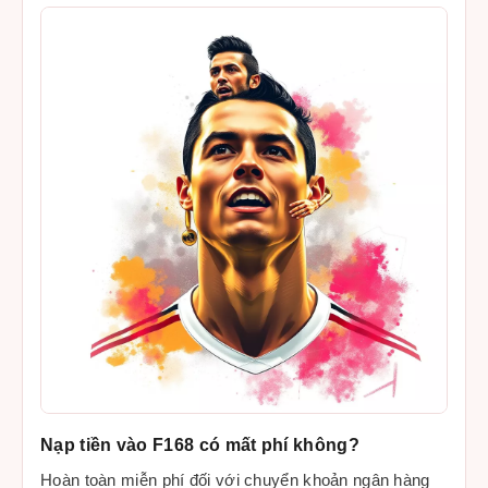
Nạp tiền vào F168 có mất phí không?
Hoàn toàn miễn phí đối với chuyển khoản ngân hàng