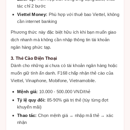
tác chỉ 2 bước
Viettel Money:
Phù hợp với thuê bao Viettel, không
cần internet banking
Phương thức này đặc biệt hữu ích khi bạn muốn giao
dịch nhanh mà không cần nhập thông tin tài khoản
ngân hàng phức tạp.
3. Thẻ Cào Điện Thoại
Dành cho những ai chưa có tài khoản ngân hàng hoặc
muốn giữ tính ẩn danh. F168 chấp nhận thẻ cào của
Viettel, Vinaphone, Mobifone, Vietnamobile.
Mệnh giá:
10.000 - 500.000 VND/thẻ
Tỷ lệ quy đổi:
85-90% giá trị thẻ (tùy từng đợt
khuyến mãi)
Thao tác:
Chọn mệnh giá → nhập mã thẻ → xác
nhận