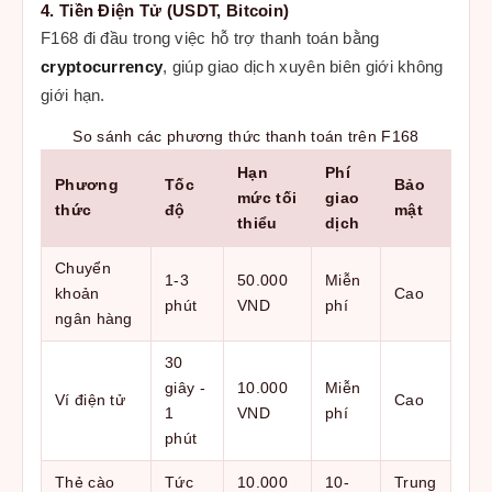
4. Tiền Điện Tử (USDT, Bitcoin)
F168 đi đầu trong việc hỗ trợ thanh toán bằng
cryptocurrency
, giúp giao dịch xuyên biên giới không
giới hạn.
So sánh các phương thức thanh toán trên F168
Hạn
Phí
Phương
Tốc
Bảo
mức tối
giao
thức
độ
mật
thiểu
dịch
Chuyển
1-3
50.000
Miễn
khoản
Cao
phút
VND
phí
ngân hàng
30
giây -
10.000
Miễn
Ví điện tử
Cao
1
VND
phí
phút
Thẻ cào
Tức
10.000
10-
Trung