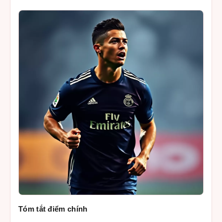
Tóm tắt điểm chính