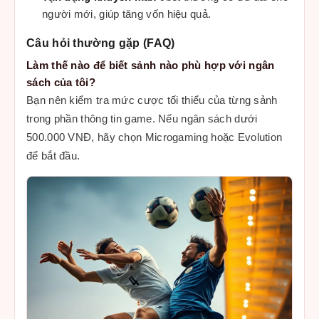
người mới, giúp tăng vốn hiệu quả.
Câu hỏi thường gặp (FAQ)
Làm thế nào để biết sảnh nào phù hợp với ngân
sách của tôi?
Bạn nên kiểm tra mức cược tối thiểu của từng sảnh
trong phần thông tin game. Nếu ngân sách dưới
500.000 VNĐ, hãy chọn Microgaming hoặc Evolution
để bắt đầu.