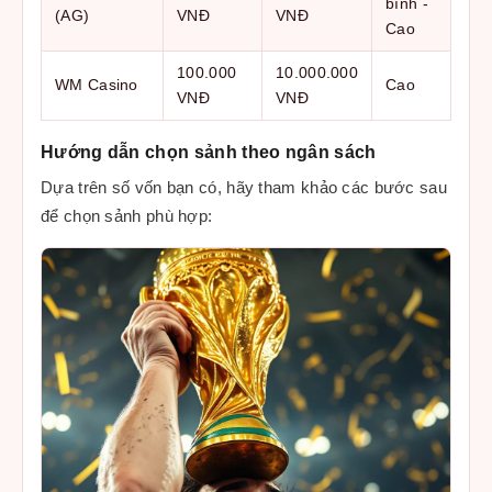
bình -
(AG)
VNĐ
VNĐ
Cao
100.000
10.000.000
WM Casino
Cao
VNĐ
VNĐ
Hướng dẫn chọn sảnh theo ngân sách
Dựa trên số vốn bạn có, hãy tham khảo các bước sau
để chọn sảnh phù hợp: