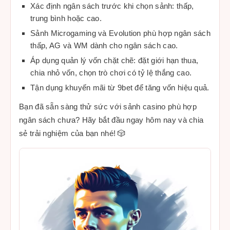
Xác định ngân sách trước khi chọn sảnh: thấp,
trung bình hoặc cao.
Sảnh Microgaming và Evolution phù hợp ngân sách
thấp, AG và WM dành cho ngân sách cao.
Áp dụng quản lý vốn chặt chẽ: đặt giới hạn thua,
chia nhỏ vốn, chọn trò chơi có tỷ lệ thắng cao.
Tận dụng khuyến mãi từ 9bet để tăng vốn hiệu quả.
Bạn đã sẵn sàng thử sức với sảnh casino phù hợp
ngân sách chưa? Hãy bắt đầu ngay hôm nay và chia
sẻ trải nghiệm của bạn nhé! 🎲