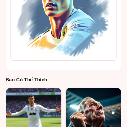
Bạn Có Thể Thích