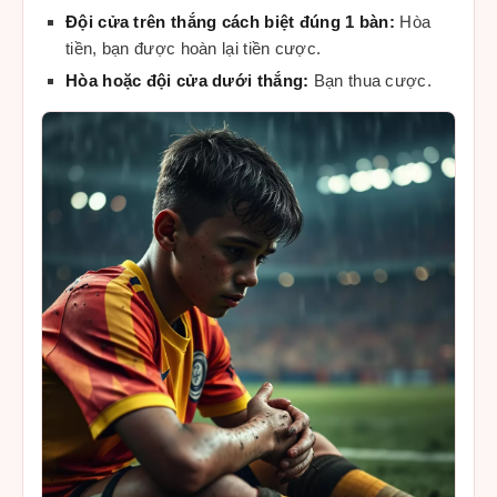
Đội cửa trên thắng cách biệt đúng 1 bàn:
Hòa
tiền, bạn được hoàn lại tiền cược.
Hòa hoặc đội cửa dưới thắng:
Bạn thua cược.