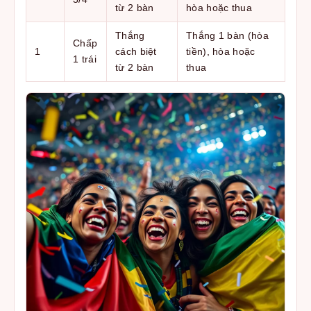
từ 2 bàn
hòa hoặc thua
Thắng
Thắng 1 bàn (hòa
Chấp
1
cách biệt
tiền), hòa hoặc
1 trái
từ 2 bàn
thua