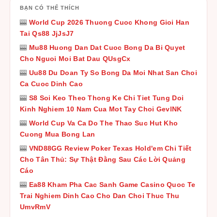
BẠN CÓ THỂ THÍCH
🎰
World Cup 2026 Thuong Cuoc Khong Gioi Han
Tai Qs88 JjJsJ7
🎰
Mu88 Huong Dan Dat Cuoc Bong Da Bi Quyet
Cho Nguoi Moi Bat Dau QUsgCx
🎰
Uu88 Du Doan Ty So Bong Da Moi Nhat San Choi
Ca Cuoc Dinh Cao
🎰
S8 Soi Keo Theo Thong Ke Chi Tiet Tung Doi
Kinh Nghiem 10 Nam Cua Mot Tay Choi GevlNK
🎰
World Cup Va Ca Do The Thao Suc Hut Kho
Cuong Mua Bong Lan
🎰
VND88GG Review Poker Texas Hold'em Chi Tiết
Cho Tân Thủ: Sự Thật Đằng Sau Các Lời Quảng
Cáo
🎰
Ea88 Kham Pha Cac Sanh Game Casino Quoc Te
Trai Nghiem Dinh Cao Cho Dan Choi Thuc Thu
UmvRmV