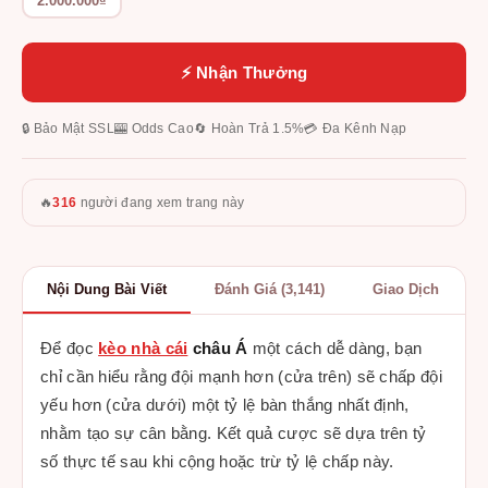
2.000.000₫
⚡ Nhận Thưởng
🔒 Bảo Mật SSL
🎰 Odds Cao
🔄 Hoàn Trả 1.5%
💳 Đa Kênh Nạp
🔥
316
người đang xem trang này
Nội Dung Bài Viết
Đánh Giá (3,141)
Giao Dịch
Để đọc
kèo nhà cái
châu Á
một cách dễ dàng, bạn
chỉ cần hiểu rằng đội mạnh hơn (cửa trên) sẽ chấp đội
yếu hơn (cửa dưới) một tỷ lệ bàn thắng nhất định,
nhằm tạo sự cân bằng. Kết quả cược sẽ dựa trên tỷ
số thực tế sau khi cộng hoặc trừ tỷ lệ chấp này.