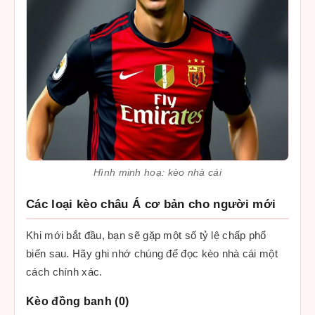
Hình minh hoạ: kèo nhà cái
Các loại kèo châu Á cơ bản cho người mới
Khi mới bắt đầu, bạn sẽ gặp một số tỷ lệ chấp phổ
biến sau. Hãy ghi nhớ chúng để đọc kèo nhà cái một
cách chính xác.
Kèo đồng banh (0)