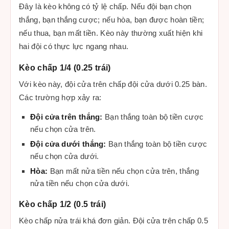
Đây là kèo không có tỷ lệ chấp. Nếu đội bạn chọn
thắng, bạn thắng cược; nếu hòa, bạn được hoàn tiền;
nếu thua, bạn mất tiền. Kèo này thường xuất hiện khi
hai đội có thực lực ngang nhau.
Kèo chấp 1/4 (0.25 trái)
Với kèo này, đội cửa trên chấp đội cửa dưới 0.25 bàn.
Các trường hợp xảy ra:
Đội cửa trên thắng:
Bạn thắng toàn bộ tiền cược
nếu chọn cửa trên.
Đội cửa dưới thắng:
Bạn thắng toàn bộ tiền cược
nếu chọn cửa dưới.
Hòa:
Bạn mất nửa tiền nếu chọn cửa trên, thắng
nửa tiền nếu chọn cửa dưới.
Kèo chấp 1/2 (0.5 trái)
Kèo chấp nửa trái khá đơn giản. Đội cửa trên chấp 0.5