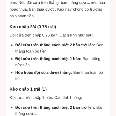
bàn. Nếu đội cửa trên thắng, bạn thắng cược; nếu hòa
hoặc thua, bạn thua cược. Kèo này không có trường
hợp hoàn tiền.
Kèo chấp 3/4 (0.75 trái)
Đội cửa trên chấp 0.75 bàn. Cách tính như sau:
Đội cửa trên thắng cách biệt 2 bàn trở lên:
Bạn
thắng toàn bộ tiền.
Đội cửa trên thắng cách biệt 1 bàn:
Bạn thắng
nửa tiền.
Hòa hoặc đội cửa dưới thắng:
Bạn thua toàn bộ
tiền.
Kèo chấp 1 trái (1)
Đội cửa trên chấp 1 bàn. Các tình huống:
Đội cửa trên thắng cách biệt 2 bàn trở lên:
Bạn
thắng cược.