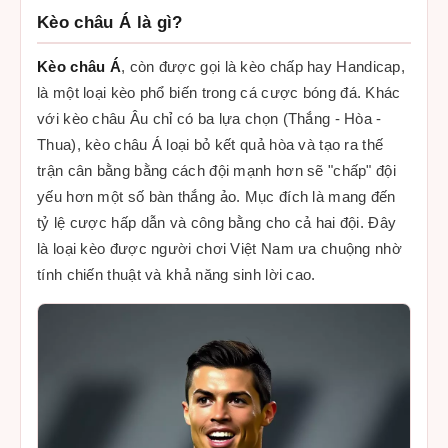
Kèo châu Á là gì?
Kèo châu Á
, còn được gọi là kèo chấp hay Handicap,
là một loại kèo phổ biến trong cá cược bóng đá. Khác
với kèo châu Âu chỉ có ba lựa chọn (Thắng - Hòa -
Thua), kèo châu Á loại bỏ kết quả hòa và tạo ra thế
trận cân bằng bằng cách đội mạnh hơn sẽ "chấp" đội
yếu hơn một số bàn thắng ảo. Mục đích là mang đến
tỷ lệ cược hấp dẫn và công bằng cho cả hai đội. Đây
là loại kèo được người chơi Việt Nam ưa chuộng nhờ
tính chiến thuật và khả năng sinh lời cao.