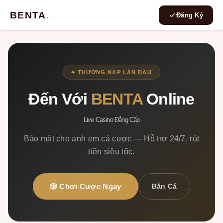
BENTA
.
Đăng Ký
♣ THƯỞNG NẠP LẦN ĐẦU
Đến Với
BENTA
Online
Live Casino Đẳng Cấp
Bảo mật cho anh em cá cược — Hỗ trợ 24/7, rút
tiền siêu tốc.
🎲 Chơi Cược Ngay
Bắn Cá