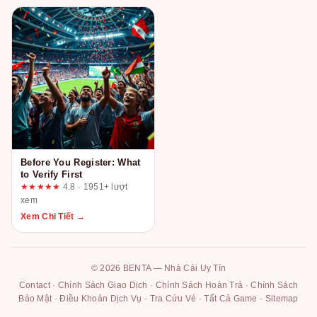
Before You Register: What
to Verify First
★★★★★
4.8 · 1951+ lượt
xem
Xem Chi Tiết →
© 2026 BENTA — Nhà Cái Uy Tín
Contact
·
Chính Sách Giao Dịch
·
Chính Sách Hoàn Trả
·
Chính Sách
Bảo Mật
·
Điều Khoản Dịch Vụ
·
Tra Cứu Vé
·
Tất Cả Game
·
Sitemap