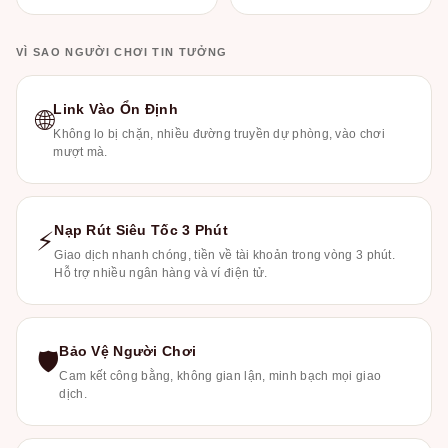
VÌ SAO NGƯỜI CHƠI TIN TƯỞNG
Link Vào Ổn Định
🌐
Không lo bị chặn, nhiều đường truyền dự phòng, vào chơi
mượt mà.
Nạp Rút Siêu Tốc 3 Phút
⚡
Giao dịch nhanh chóng, tiền về tài khoản trong vòng 3 phút.
Hỗ trợ nhiều ngân hàng và ví điện tử.
Bảo Vệ Người Chơi
🛡
Cam kết công bằng, không gian lận, minh bạch mọi giao
dịch.