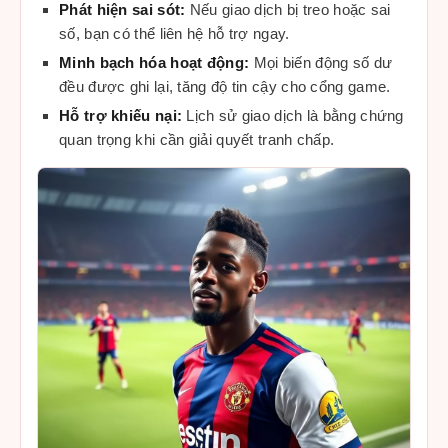
Phát hiện sai sót:
Nếu giao dịch bị treo hoặc sai
số, bạn có thể liên hệ hỗ trợ ngay.
Minh bạch hóa hoạt động:
Mọi biến động số dư
đều được ghi lại, tăng độ tin cậy cho cổng game.
Hỗ trợ khiếu nại:
Lịch sử giao dịch là bằng chứng
quan trọng khi cần giải quyết tranh chấp.