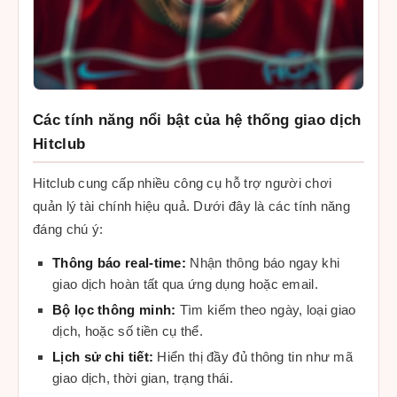
Các tính năng nổi bật của hệ thống giao dịch
Hitclub
Hitclub cung cấp nhiều công cụ hỗ trợ người chơi
quản lý tài chính hiệu quả. Dưới đây là các tính năng
đáng chú ý:
Thông báo real-time:
Nhận thông báo ngay khi
giao dịch hoàn tất qua ứng dụng hoặc email.
Bộ lọc thông minh:
Tìm kiếm theo ngày, loại giao
dịch, hoặc số tiền cụ thể.
Lịch sử chi tiết:
Hiển thị đầy đủ thông tin như mã
giao dịch, thời gian, trạng thái.