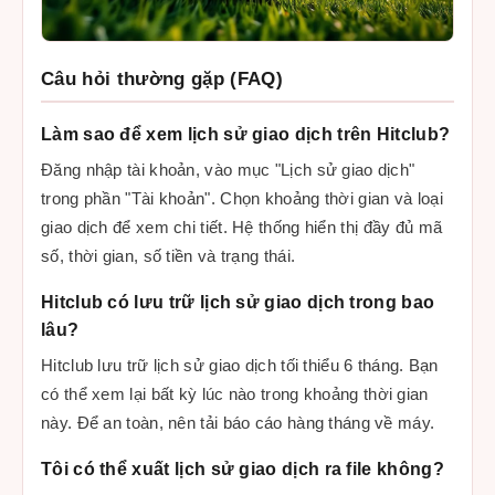
Câu hỏi thường gặp (FAQ)
Làm sao để xem lịch sử giao dịch trên Hitclub?
Đăng nhập tài khoản, vào mục "Lịch sử giao dịch"
trong phần "Tài khoản". Chọn khoảng thời gian và loại
giao dịch để xem chi tiết. Hệ thống hiển thị đầy đủ mã
số, thời gian, số tiền và trạng thái.
Hitclub có lưu trữ lịch sử giao dịch trong bao
lâu?
Hitclub lưu trữ lịch sử giao dịch tối thiểu 6 tháng. Bạn
có thể xem lại bất kỳ lúc nào trong khoảng thời gian
này. Để an toàn, nên tải báo cáo hàng tháng về máy.
Tôi có thể xuất lịch sử giao dịch ra file không?