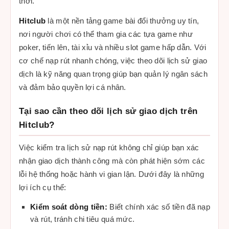
thời.
Hitclub
là một nền tảng game bài đổi thưởng uy tín,
nơi người chơi có thể tham gia các tựa game như
poker, tiến lên, tài xỉu và nhiều slot game hấp dẫn. Với
cơ chế nạp rút nhanh chóng, việc theo dõi lịch sử giao
dịch là kỹ năng quan trọng giúp bạn quản lý ngân sách
và đảm bảo quyền lợi cá nhân.
Tại sao cần theo dõi lịch sử giao dịch trên
Hitclub?
Việc kiểm tra lịch sử nạp rút không chỉ giúp bạn xác
nhận giao dịch thành công mà còn phát hiện sớm các
lỗi hệ thống hoặc hành vi gian lận. Dưới đây là những
lợi ích cụ thể:
Kiểm soát dòng tiền:
Biết chính xác số tiền đã nạp
và rút, tránh chi tiêu quá mức.