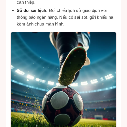
can thiệp.
Số dư sai lệch:
Đối chiếu lịch sử giao dịch với
thông báo ngân hàng. Nếu có sai sót, gửi khiếu nại
kèm ảnh chụp màn hình.