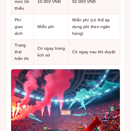
mức tối
10.000 VNĐ
50.000 VNĐ
thiểu
Phí
Miễn phí (có thể áp
giao
Miễn phí
dụng phí theo ngân
dịch
hàng)
Trạng
Có ngay trong
thái
Có ngay sau khi duyệt
lịch sử
hiển thị