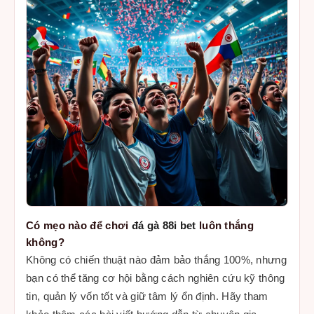
Có mẹo nào để chơi
đá gà 88i bet
luôn thắng
không?
Không có chiến thuật nào đảm bảo thắng 100%, nhưng
bạn có thể tăng cơ hội bằng cách nghiên cứu kỹ thông
tin, quản lý vốn tốt và giữ tâm lý ổn định. Hãy tham