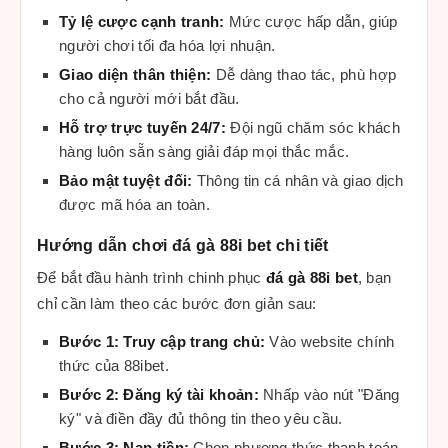
Tỷ lệ cược cạnh tranh:
Mức cược hấp dẫn, giúp
người chơi tối đa hóa lợi nhuận.
Giao diện thân thiện:
Dễ dàng thao tác, phù hợp
cho cả người mới bắt đầu.
Hỗ trợ trực tuyến 24/7:
Đội ngũ chăm sóc khách
hàng luôn sẵn sàng giải đáp mọi thắc mắc.
Bảo mật tuyệt đối:
Thông tin cá nhân và giao dịch
được mã hóa an toàn.
Hướng dẫn chơi
đá gà 88i bet
chi tiết
Để bắt đầu hành trình chinh phục
đá gà 88i bet
, bạn
chỉ cần làm theo các bước đơn giản sau:
Bước 1: Truy cập trang chủ:
Vào website chính
thức của 88ibet.
Bước 2: Đăng ký tài khoản:
Nhấp vào nút "Đăng
ký" và điền đầy đủ thông tin theo yêu cầu.
Bước 3: Nạp tiền:
Chọn phương thức thanh toán