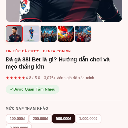
TIN TỨC CÁ CƯỢC · BENTA.COM.VN
Đá gà 88I Bet là gì? Hướng dẫn chơi và
mẹo thắng lớn
★★★★★
4.8 / 5.0 · 3,076+ đánh giá đã xác minh
Được Quan Tâm Nhiều
MỨC NẠP THAM KHẢO
100.000₫
200.000₫
500.000₫
1.000.000₫