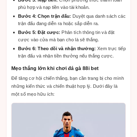
phù hợp và nạp tiền vào tài khoản.
Bước 4: Chọn trận đấu:
Duyệt qua danh sách các
trận đấu đang diễn ra hoặc sắp diễn ra.
Bước 5: Đặt cược:
Phân tích thông tin và đặt
cược vào cửa mà bạn cho là sẽ thắng.
Bước 6: Theo dõi và nhận thưởng:
Xem trực tiếp
trận đấu và nhận tiền thưởng nếu thắng cược.
Mẹo thắng lớn khi chơi
đá gà 88i bet
Để tăng cơ hội chiến thắng, bạn cần trang bị cho mình
những kiến thức và chiến thuật hợp lý. Dưới đây là
một số mẹo hữu ích: