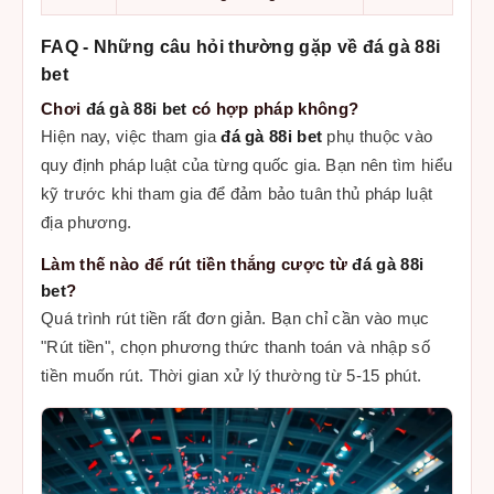
FAQ - Những câu hỏi thường gặp về
đá gà 88i
bet
Chơi
đá gà 88i bet
có hợp pháp không?
Hiện nay, việc tham gia
đá gà 88i bet
phụ thuộc vào
quy định pháp luật của từng quốc gia. Bạn nên tìm hiểu
kỹ trước khi tham gia để đảm bảo tuân thủ pháp luật
địa phương.
Làm thế nào để rút tiền thắng cược từ
đá gà 88i
bet
?
Quá trình rút tiền rất đơn giản. Bạn chỉ cần vào mục
"Rút tiền", chọn phương thức thanh toán và nhập số
tiền muốn rút. Thời gian xử lý thường từ 5-15 phút.