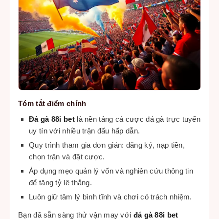
Tóm tắt điểm chính
Đá gà 88i bet
là nền tảng cá cược đá gà trực tuyến
uy tín với nhiều trận đấu hấp dẫn.
Quy trình tham gia đơn giản: đăng ký, nạp tiền,
chọn trận và đặt cược.
Áp dụng mẹo quản lý vốn và nghiên cứu thông tin
để tăng tỷ lệ thắng.
Luôn giữ tâm lý bình tĩnh và chơi có trách nhiệm.
Bạn đã sẵn sàng thử vận may với
đá gà 88i bet