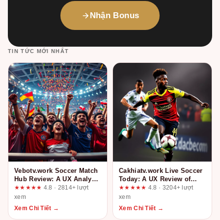
Nhận Bonus
TIN TỨC MỚI NHẤT
Vebotv.work Soccer Match
Cakhiatv.work Live Soccer
Hub Review: A UX Analysis
Today: A UX Review of
of Live Fixtures, Football
What the Advertising Does
★★★★★
4.8 · 2814+ lượt
★★★★★
4.8 · 3204+ lượt
Coverage, and Hidden
Not Tell You
xem
xem
Friction Points
Xem Chi Tiết →
Xem Chi Tiết →