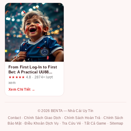
From First Log-In to First
Bet: A Practical UU88
Casino Entertainment
★★★★★
4.8 · 2874+ lượt
Guide
xem
Xem Chi Tiết →
© 2026 BENTA — Nhà Cái Uy Tín
Contact
·
Chính Sách Giao Dịch
·
Chính Sách Hoàn Trả
·
Chính Sách
Bảo Mật
·
Điều Khoản Dịch Vụ
·
Tra Cứu Vé
·
Tất Cả Game
·
Sitemap