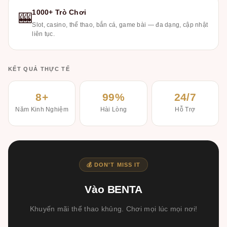
1000+ Trò Chơi
🎰
Slot, casino, thể thao, bắn cá, game bài — đa dạng, cập nhật
liên tục.
KẾT QUẢ THỰC TẾ
8+
99%
24/7
Năm Kinh Nghiệm
Hài Lòng
Hỗ Trợ
💰 DON'T MISS IT
Vào BENTA
Khuyến mãi thể thao khủng. Chơi mọi lúc mọi nơi!