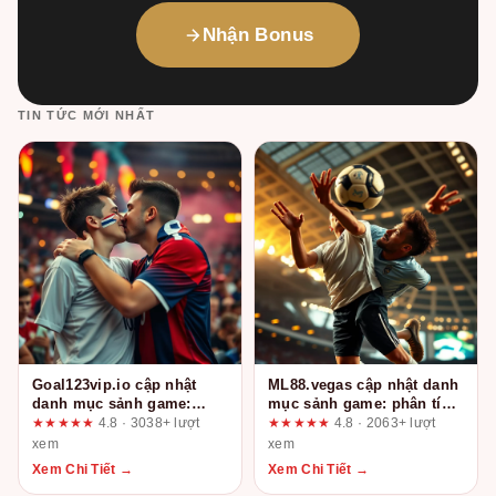
Nhận Bonus
TIN TỨC MỚI NHẤT
Goal123vip.io cập nhật
ML88.vegas cập nhật danh
danh mục sảnh game:
mục sảnh game: phân tích
Cách đọc vị trò chơi theo
luật, xác suất và biến động
★★★★★
4.8 · 3038+ lượt
★★★★★
4.8 · 2063+ lượt
độ khó và nhịp chơi
trước khi đặt cược
xem
xem
Xem Chi Tiết →
Xem Chi Tiết →