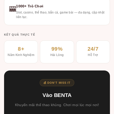
1000+ Trò Chơi
🎰
Slot, casino, thể thao, bắn cá, game bài — đa dạng, cập nhật
liên tục.
KẾT QUẢ THỰC TẾ
8+
99%
24/7
Năm Kinh Nghiệm
Hài Lòng
Hỗ Trợ
💰 DON'T MISS IT
Vào BENTA
Khuyến mãi thể thao khủng. Chơi mọi lúc mọi nơi!