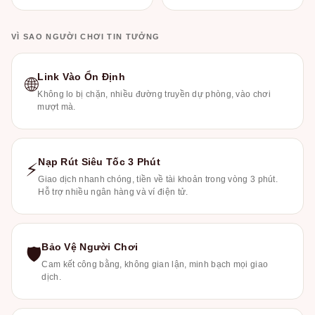
VÌ SAO NGƯỜI CHƠI TIN TƯỞNG
Link Vào Ổn Định
🌐
Không lo bị chặn, nhiều đường truyền dự phòng, vào chơi
mượt mà.
Nạp Rút Siêu Tốc 3 Phút
⚡
Giao dịch nhanh chóng, tiền về tài khoản trong vòng 3 phút.
Hỗ trợ nhiều ngân hàng và ví điện tử.
Bảo Vệ Người Chơi
🛡
Cam kết công bằng, không gian lận, minh bạch mọi giao
dịch.