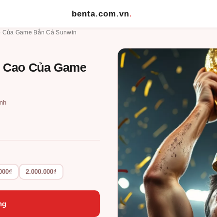
benta.com.vn
.
o Của Game Bắn Cá Sunwin
h Cao Của Game
inh
000₫
2.000.000₫
ng