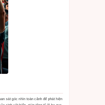
uan sát góc nhìn toàn cảnh để phát hiện
 sinh vật biển, giúp tăng tỷ lệ hạ gục.