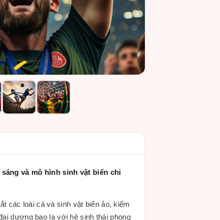
áng và mô hình sinh vật biển chi
ắt các loài cá và sinh vật biển ảo, kiếm
đại dương bao la với hệ sinh thái phong