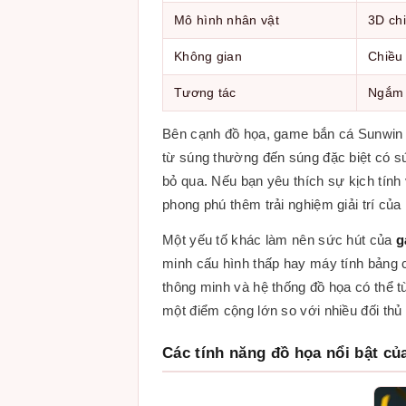
Mô hình nhân vật
3D chi
Không gian
Chiều 
Tương tác
Ngắm 
Bên cạnh đồ họa, game bắn cá Sunwin c
từ súng thường đến súng đặc biệt có sứ
bỏ qua. Nếu bạn yêu thích sự kịch tí
phong phú thêm trải nghiệm giải trí của
Một yếu tố khác làm nên sức hút của
g
minh cấu hình thấp hay máy tính bảng
thông minh và hệ thống đồ họa có thể tù
một điểm cộng lớn so với nhiều đối thủ
Các tính năng đồ họa nổi bật c