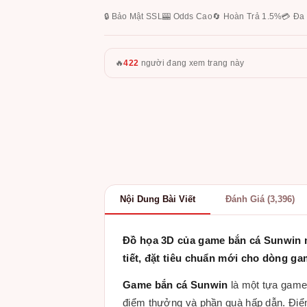
🔒 Bảo Mật SSL
🎰 Odds Cao
🔄 Hoàn Trả 1.5%
💳 Đa
🔥
422
người đang xem trang này
Nội Dung Bài Viết
Đánh Giá (3,396)
Đồ họa 3D của game bắn cá Sunwin m
tiết, đặt tiêu chuẩn mới cho dòng ga
Game bắn cá Sunwin
là một tựa game g
điểm thưởng và phần quà hấp dẫn. Điểm n