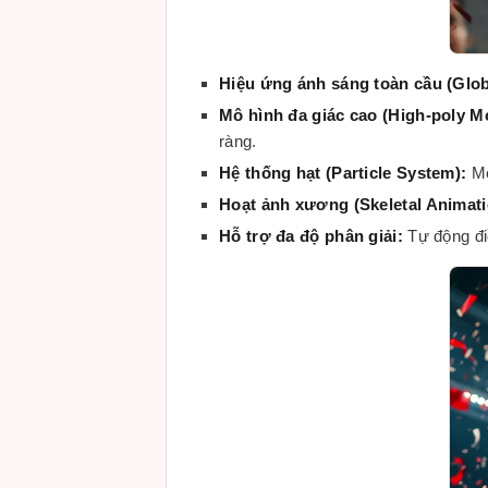
Hiệu ứng ánh sáng toàn cầu (Globa
Mô hình đa giác cao (High-poly M
ràng.
Hệ thống hạt (Particle System):
Mô
Hoạt ảnh xương (Skeletal Animati
Hỗ trợ đa độ phân giải:
Tự động điề