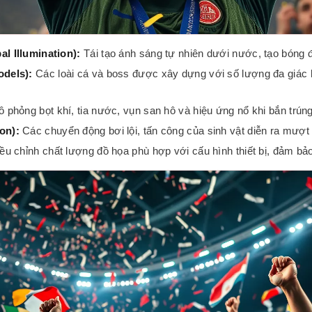
l Illumination):
Tái tạo ánh sáng tự nhiên dưới nước, tạo bóng đ
odels):
Các loài cá và boss được xây dựng với số lượng đa giác l
 phỏng bọt khí, tia nước, vụn san hô và hiệu ứng nổ khi bắn trúng
on):
Các chuyển động bơi lội, tấn công của sinh vật diễn ra mượt 
u chỉnh chất lượng đồ họa phù hợp với cấu hình thiết bị, đảm bả