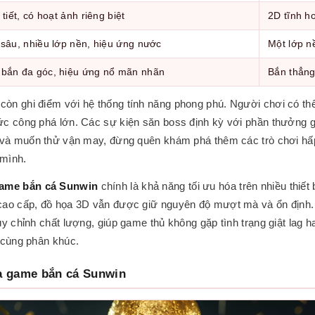
 tiết, có hoạt ảnh riêng biệt
2D tĩnh h
sâu, nhiều lớp nền, hiệu ứng nước
Một lớp n
bắn đa góc, hiệu ứng nổ mãn nhãn
Bắn thẳng
òn ghi điểm với hệ thống tính năng phong phú. Người chơi có thể 
c công phá lớn. Các sự kiện săn boss định kỳ với phần thưởng gi
nh và muốn thử vận may, đừng quên khám phá thêm các trò chơi h
 mình.
ame bắn cá Sunwin
chính là khả năng tối ưu hóa trên nhiều thiết 
 cao cấp, đồ họa 3D vẫn được giữ nguyên độ mượt mà và ổn định
y chỉnh chất lượng, giúp game thủ không gặp tình trạng giật lag h
 cùng phân khúc.
ủa game bắn cá Sunwin