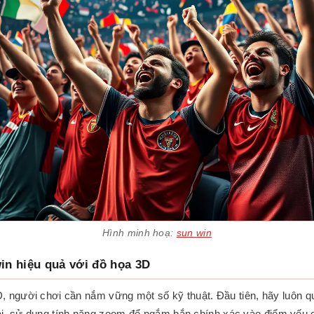
Hình minh hoạ:
sun win
in hiệu quả với đồ họa 3D
3D, người chơi cần nắm vững một số kỹ thuật. Đầu tiên, hãy luôn q
, sử dụng tính năng zoom để ngắm bắn chính xác vào điểm yếu của