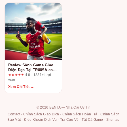
Review Sảnh Game Giao
Diện Đẹp Tại TR88SA.com:
Chơi Theo Nhịp, Không
★★★★★
4.8 · 1881+ lượt
Chơi Theo Cảm Tính
xem
Xem Chi Tiết →
© 2026 BENTA — Nhà Cái Uy Tín
Contact
·
Chính Sách Giao Dịch
·
Chính Sách Hoàn Trả
·
Chính Sách
Bảo Mật
·
Điều Khoản Dịch Vụ
·
Tra Cứu Vé
·
Tất Cả Game
·
Sitemap