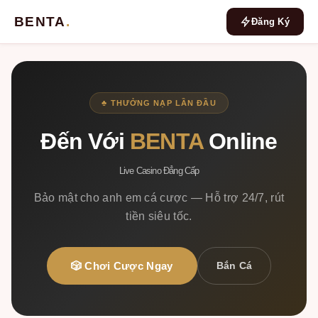
BENTA
.
Đăng Ký
♣ THƯỞNG NẠP LẦN ĐẦU
Đến Với
BENTA
Online
Live Casino Đẳng Cấp
Bảo mật cho anh em cá cược — Hỗ trợ 24/7, rút
tiền siêu tốc.
🎲 Chơi Cược Ngay
Bắn Cá