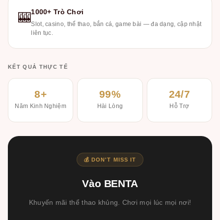
1000+ Trò Chơi
🎰
Slot, casino, thể thao, bắn cá, game bài — đa dạng, cập nhật
liên tục.
KẾT QUẢ THỰC TẾ
8+
99%
24/7
Năm Kinh Nghiệm
Hài Lòng
Hỗ Trợ
💰 DON'T MISS IT
Vào BENTA
Khuyến mãi thể thao khủng. Chơi mọi lúc mọi nơi!