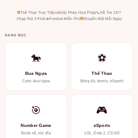
⚽
Thể Thao Trực Tiếp
📜
Giấy Phép Hợp Pháp
📞
Hỗ Trợ 24/7
⚡
Nạp Rút 3 Phút
🔥
Freebet Miễn Phí
🎁
Khuyến Mãi Mỗi Ngày
DANH MỤC
🐎
⚽
Đua Ngựa
Thể Thao
Cược đua ngựa
Bóng đá, tennis, eSports
🎯
🎮
Number Game
eSports
Đoán số, xóc đĩa
LOL, Dota 2, CS:GO