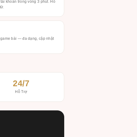
 tài khoản trong vòng 3 phút. Hỗ
tử.
á, game bài — đa dạng, cập nhật
24/7
Hỗ Trợ