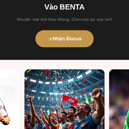
Vào BENTA
Khuyến mãi thể thao khủng. Chơi mọi lúc mọi nơi!
Nhận Bonus