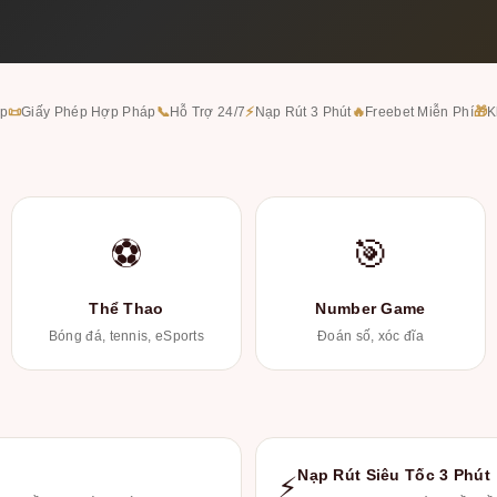
ếp
📜
Giấy Phép Hợp Pháp
📞
Hỗ Trợ 24/7
⚡
Nạp Rút 3 Phút
🔥
Freebet Miễn Phí
🎁
K
⚽
🎯
Thể Thao
Number Game
Bóng đá, tennis, eSports
Đoán số, xóc đĩa
G
Nạp Rút Siêu Tốc 3 Phút
⚡