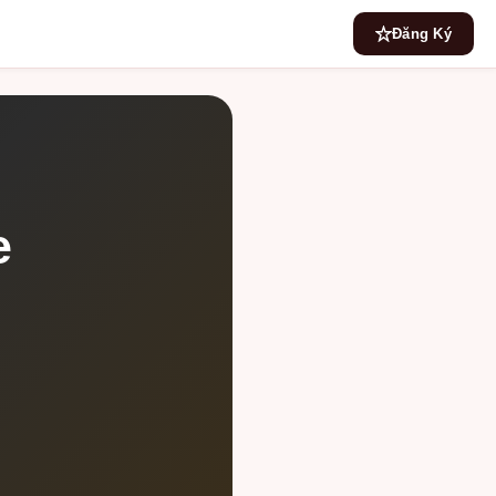
Đăng Ký
e