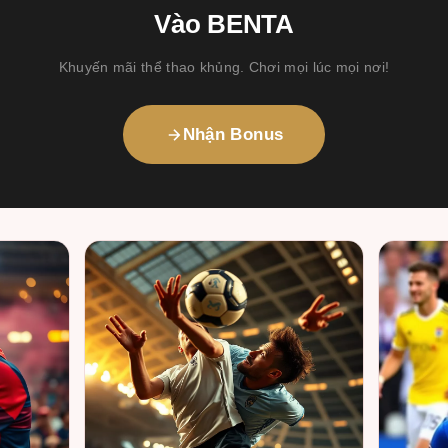
Vào BENTA
Khuyến mãi thể thao khủng. Chơi mọi lúc mọi nơi!
Nhận Bonus