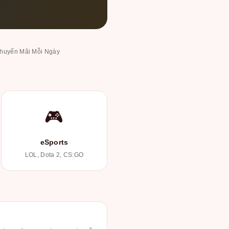
huyến Mãi Mỗi Ngày
🎮
eSports
LOL, Dota 2, CS:GO