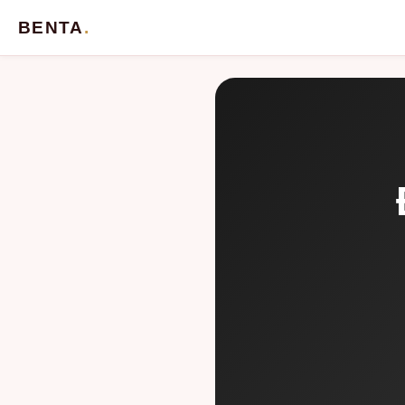
BENTA
.