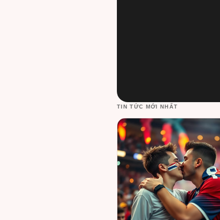
TIN TỨC MỚI NHẤT