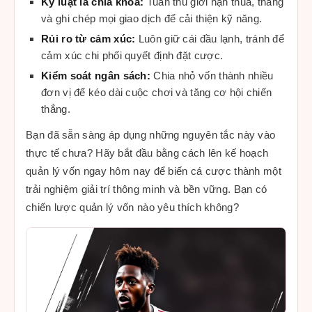
Kỷ luật là chìa khóa:
Tuân thủ giới hạn thua, thắng
và ghi chép mọi giao dịch để cải thiện kỹ năng.
Rủi ro từ cảm xúc:
Luôn giữ cái đầu lạnh, tránh để
cảm xúc chi phối quyết định đặt cược.
Kiểm soát ngân sách:
Chia nhỏ vốn thành nhiều
đơn vị để kéo dài cuộc chơi và tăng cơ hội chiến
thắng.
Bạn đã sẵn sàng áp dụng những nguyên tắc này vào
thực tế chưa? Hãy bắt đầu bằng cách lên kế hoạch
quản lý vốn ngay hôm nay để biến cá cược thành một
trải nghiệm giải trí thông minh và bền vững. Bạn có
chiến lược quản lý vốn nào yêu thích không?