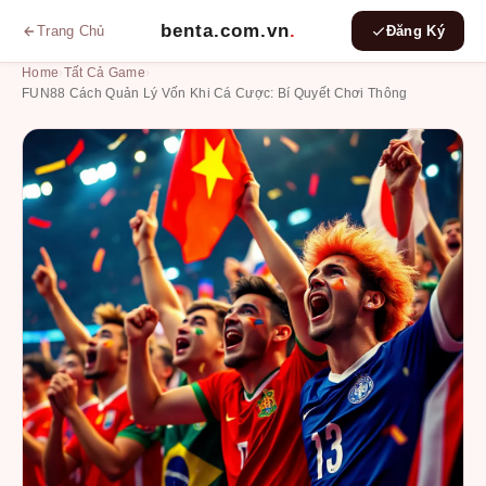
benta.com.vn
.
Trang Chủ
Đăng Ký
Home
›
Tất Cả Game
›
FUN88 Cách Quản Lý Vốn Khi Cá Cược: Bí Quyết Chơi Thông