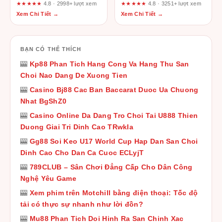
Review of Rotating Rewards
Tròn
★★★★★
4.8 · 2998+ lượt xem
★★★★★
4.8 · 3251+ lượt xem
and Limited-Time
Xem Chi Tiết →
Xem Chi Tiết →
Campaigns
BẠN CÓ THỂ THÍCH
🎰
Kp88 Phan Tich Hang Cong Va Hang Thu San
Choi Nao Dang De Xuong Tien
🎰
Casino Bj88 Cac Ban Baccarat Duoc Ua Chuong
Nhat BgShZ0
🎰
Casino Online Da Dang Tro Choi Tai U888 Thien
Duong Giai Tri Dinh Cao TRwkIa
🎰
Gg88 Soi Keo U17 World Cup Hap Dan San Choi
Dinh Cao Cho Dan Ca Cuoc ECLyjT
🎰
789CLUB – Sân Chơi Đẳng Cấp Cho Dân Công
Nghệ Yêu Game
🎰
Xem phim trên Motchill bằng điện thoại: Tốc độ
tải có thực sự nhanh như lời đồn?
🎰
Mu88 Phan Tich Doi Hinh Ra San Chinh Xac