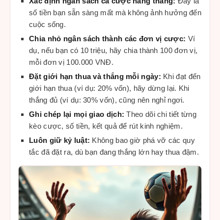
Xác định ngân sách cá cược hàng tháng:
Đây là
số tiền bạn sẵn sàng mất mà không ảnh hưởng đến
cuộc sống.
Chia nhỏ ngân sách thành các đơn vị cược:
Ví
dụ, nếu bạn có 10 triệu, hãy chia thành 100 đơn vị,
mỗi đơn vị 100.000 VNĐ.
Đặt giới hạn thua và thắng mỗi ngày:
Khi đạt đến
giới hạn thua (ví dụ: 20% vốn), hãy dừng lại. Khi
thắng đủ (ví dụ: 30% vốn), cũng nên nghỉ ngơi.
Ghi chép lại mọi giao dịch:
Theo dõi chi tiết từng
kèo cược, số tiền, kết quả để rút kinh nghiệm.
Luôn giữ kỷ luật:
Không bao giờ phá vỡ các quy
tắc đã đặt ra, dù bạn đang thắng lớn hay thua đậm.