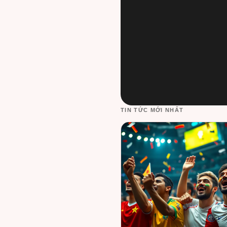
TIN TỨC MỚI NHẤT