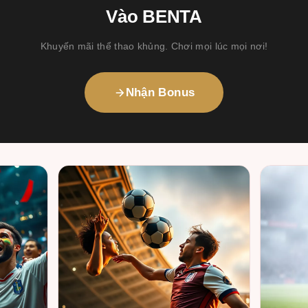
Vào BENTA
Khuyến mãi thể thao khủng. Chơi mọi lúc mọi nơi!
Nhận Bonus