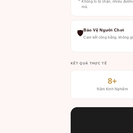
Không lo bị chặn, nhiều đườn
mà.
Bảo Vệ Người Chơi
🛡
Cam kết công bằng, không gi
KẾT QUẢ THỰC TẾ
8+
Năm Kinh Nghiệm