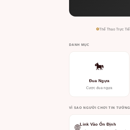
⚽
Thể Thao Trực Ti
DANH MỤC
🐎
Đua Ngựa
Cược đua ngựa
VÌ SAO NGƯỜI CHƠI TIN TƯỞN
Link Vào Ổn Định
🌐