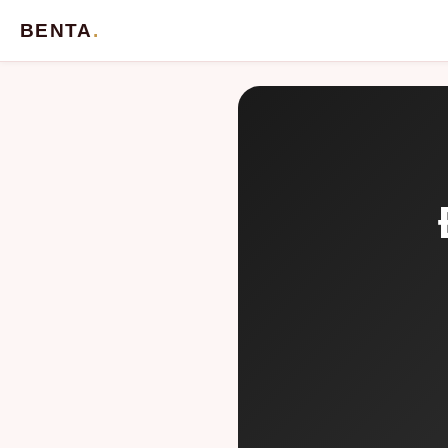
BENTA
.