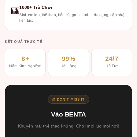
1000+ Trò Chơi
🎰
Slot, casino, thể thao, bắn cá, game bài — đa dạng, cập nhật
liên tục.
KẾT QUẢ THỰC TẾ
8+
99%
24/7
Năm Kinh Nghiệm
Hài Lòng
Hỗ Trợ
💰 DON'T MISS IT
Vào BENTA
Khuyến mãi thể thao khủng. Chơi mọi lúc mọi nơi!