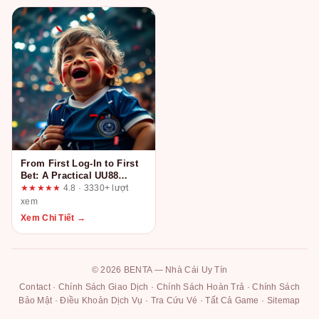
From First Log-In to First
Bet: A Practical UU88
Casino Entertainment
★★★★★
4.8 · 3330+ lượt
Guide
xem
Xem Chi Tiết →
© 2026 BENTA — Nhà Cái Uy Tín
Contact
·
Chính Sách Giao Dịch
·
Chính Sách Hoàn Trả
·
Chính Sách
Bảo Mật
·
Điều Khoản Dịch Vụ
·
Tra Cứu Vé
·
Tất Cả Game
·
Sitemap