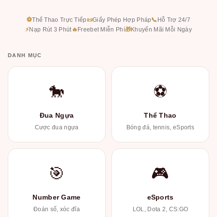
⚽
Thể Thao Trực Tiếp
📜
Giấy Phép Hợp Pháp
📞
Hỗ Trợ 24/7
⚡
Nạp Rút 3 Phút
🔥
Freebet Miễn Phí
🎁
Khuyến Mãi Mỗi Ngày
DANH MỤC
🐎
⚽
Đua Ngựa
Thể Thao
Cược đua ngựa
Bóng đá, tennis, eSports
🎯
🎮
Number Game
eSports
Đoán số, xóc đĩa
LOL, Dota 2, CS:GO