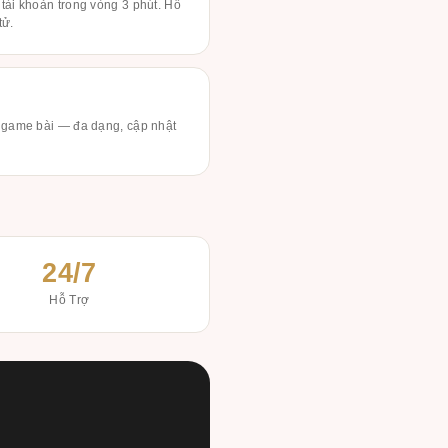
 tài khoản trong vòng 3 phút. Hỗ
tử.
á, game bài — đa dạng, cập nhật
24/7
Hỗ Trợ