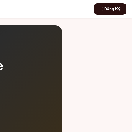
Đăng Ký
e