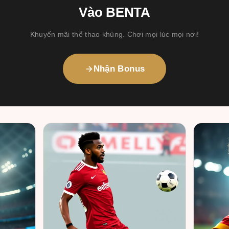
Vào BENTA
Khuyến mãi thể thao khủng. Chơi mọi lúc mọi nơi!
Nhận Bonus