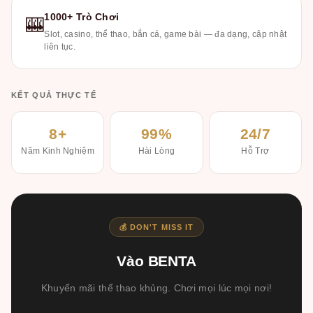
1000+ Trò Chơi
🎰
Slot, casino, thể thao, bắn cá, game bài — đa dạng, cập nhật
liên tục.
KẾT QUẢ THỰC TẾ
8+
99%
24/7
Năm Kinh Nghiệm
Hài Lòng
Hỗ Trợ
💰 DON'T MISS IT
Vào BENTA
Khuyến mãi thể thao khủng. Chơi mọi lúc mọi nơi!