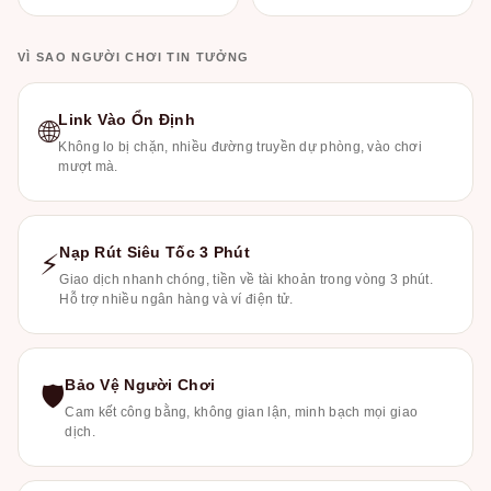
VÌ SAO NGƯỜI CHƠI TIN TƯỞNG
Link Vào Ổn Định
🌐
Không lo bị chặn, nhiều đường truyền dự phòng, vào chơi
mượt mà.
Nạp Rút Siêu Tốc 3 Phút
⚡
Giao dịch nhanh chóng, tiền về tài khoản trong vòng 3 phút.
Hỗ trợ nhiều ngân hàng và ví điện tử.
Bảo Vệ Người Chơi
🛡
Cam kết công bằng, không gian lận, minh bạch mọi giao
dịch.