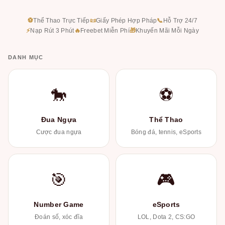
⚽
Thể Thao Trực Tiếp
📜
Giấy Phép Hợp Pháp
📞
Hỗ Trợ 24/7
⚡
Nạp Rút 3 Phút
🔥
Freebet Miễn Phí
🎁
Khuyến Mãi Mỗi Ngày
DANH MỤC
🐎
⚽
Đua Ngựa
Thể Thao
Cược đua ngựa
Bóng đá, tennis, eSports
🎯
🎮
Number Game
eSports
Đoán số, xóc đĩa
LOL, Dota 2, CS:GO