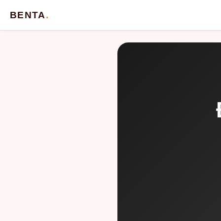
BENTA
.