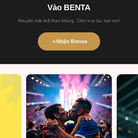
Vào BENTA
Khuyến mãi thể thao khủng. Chơi mọi lúc mọi nơi!
Nhận Bonus