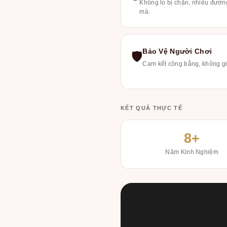
Không lo bị chặn, nhiều đườn
mà.
Bảo Vệ Người Chơi
🛡
Cam kết công bằng, không gi
KẾT QUẢ THỰC TẾ
8+
Năm Kinh Nghiệm