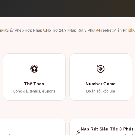
ếp
📜
Giấy Phép Hợp Pháp
📞
Hỗ Trợ 24/7
⚡
Nạp Rút 3 Phút
🔥
Freebet Miễn Phí
🎁
K
⚽
🎯
Thể Thao
Number Game
Bóng đá, tennis, eSports
Đoán số, xóc đĩa
G
Nạp Rút Siêu Tốc 3 Phút
⚡