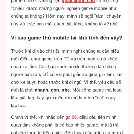
game online. Nhưng liệu
go88 chính chủ
có thực sự
"chiều" được những người nghiện game mobile như
chúng ta không? Hôm nay, mình sẽ ngồi "tám" chuyện
này với các bạn một cách thật lòng, không tô vẽ nhé.
Vì sao game thủ mobile lại khó tính đến vậy?
Trước khi đi vào chi tiết, mình nghĩ chúng ta cần hiểu
một điều: chơi game trên PC và trên mobile nó khác
nhau xa lắm. Các bạn chơi mobile thường là những
người bận rộn, chỉ có vài phút giải lao giữa giờ làm, lúc
chờ xe buýt, hoặc trước khi đi ngủ. Vì thế, yêu cầu số
một là phải
nhanh, gọn, nhẹ
. Một cổng game mà load
lâu, giật lag, hay giao diện rối mù là mình "out" ngay
lập tức.
Chính vì thế, khi nhắc đến
go 88
, điều đầu tiên mình
quan tâm không phải là có bao nhiêu game, mà là trải
nghiệm thực tế trên chiếc điện thoại của mình có mượt