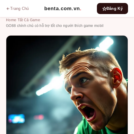
benta.com.vn
.
Trang Chủ
Đăng Ký
Home
›
Tất Cả Game
›
GO88 chính chủ có hỗ trợ tốt cho người thích game mobil