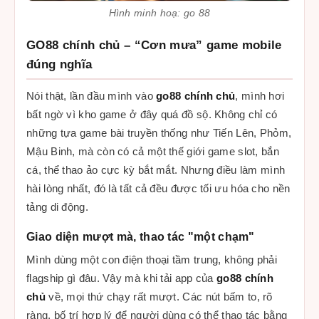
Hình minh hoạ: go 88
GO88 chính chủ – “Cơn mưa” game mobile
đúng nghĩa
Nói thật, lần đầu mình vào
go88 chính chủ
, mình hơi
bất ngờ vì kho game ở đây quá đồ sộ. Không chỉ có
những tựa game bài truyền thống như Tiến Lên, Phỏm,
Mậu Binh, mà còn có cả một thế giới game slot, bắn
cá, thể thao ảo cực kỳ bắt mắt. Nhưng điều làm mình
hài lòng nhất, đó là tất cả đều được tối ưu hóa cho nền
tảng di động.
Giao diện mượt mà, thao tác "một chạm"
Mình dùng một con điện thoại tầm trung, không phải
flagship gì đâu. Vậy mà khi tải app của
go88 chính
chủ
về, mọi thứ chạy rất mượt. Các nút bấm to, rõ
ràng, bố trí hợp lý để người dùng có thể thao tác bằng