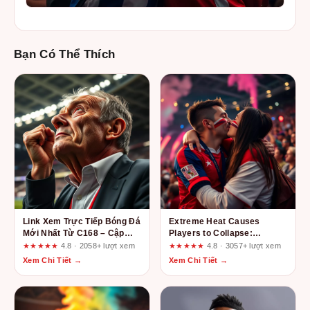
Bạn Có Thể Thích
Link Xem Trực Tiếp Bóng Đá
Extreme Heat Causes
Mới Nhất Từ C168 – Cập
Players to Collapse:
Nhật Liên Tục Mọi Trận Cầu
Insights for Smart Betting
★★★★★
4.8 · 2058+ lượt xem
★★★★★
4.8 · 3057+ lượt xem
Decisions
Xem Chi Tiết →
Xem Chi Tiết →