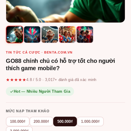
TIN TỨC CÁ CƯỢC · BENTA.COM.VN
GO88 chính chủ có hỗ trợ tốt cho người
thích game mobile?
★★★★★
4.8 / 5.0 · 3,017+ đánh giá đã xác minh
Hot — Nhiều Người Tham Gia
MỨC NẠP THAM KHẢO
100.000₫
200.000₫
500.000₫
1.000.000₫