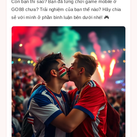
Còn bạn thì sao? Bạn đã từng chơi game mobile ở
GO88 chưa? Trải nghiệm của bạn thế nào? Hãy chia
sẻ với mình ở phần bình luận bên dưới nhé! 🎮