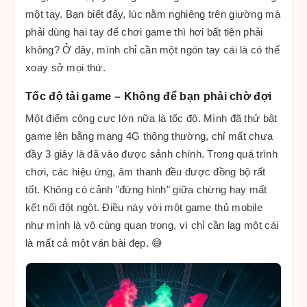
một tay. Bạn biết đấy, lúc nằm nghiêng trên giường mà
phải dùng hai tay để chơi game thì hơi bất tiện phải
không? Ở đây, mình chỉ cần một ngón tay cái là có thể
xoay sở mọi thứ.
Tốc độ tải game – Không để bạn phải chờ đợi
Một điểm cộng cực lớn nữa là tốc độ. Mình đã thử bật
game lên bằng mạng 4G thông thường, chỉ mất chưa
đầy 3 giây là đã vào được sảnh chính. Trong quá trình
chơi, các hiệu ứng, âm thanh đều được đồng bộ rất
tốt. Không có cảnh "đứng hình" giữa chừng hay mất
kết nối đột ngột. Điều này với một game thủ mobile
như mình là vô cùng quan trọng, vì chỉ cần lag một cái
là mất cả một ván bài đẹp. 😅