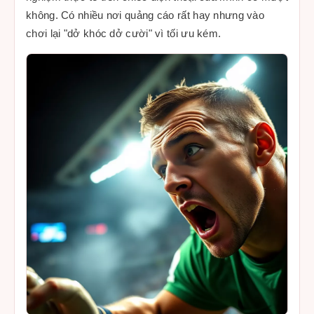
không. Có nhiều nơi quảng cáo rất hay nhưng vào
chơi lại "dở khóc dở cười" vì tối ưu kém.